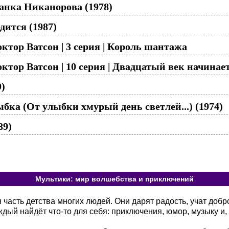
анка Никанорова (1978)
одится (1987)
ктор Ватсон | 3 серия | Король шантажа
ктор Ватсон | 10 серия | Двадцатый век начинае
9)
бка (От улыбки хмурый день светлей...) (1974)
89)
Мультики: мир волшебства и приключений
асть детства многих людей. Они дарят радость, учат добр
ый найдёт что-то для себя: приключения, юмор, музыку и, 