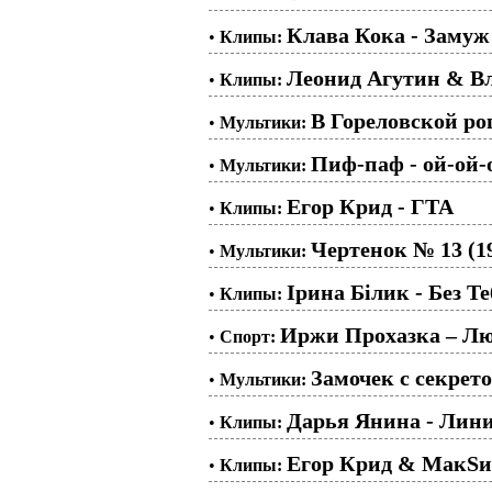
Клава Кока - Замуж
•
Клипы:
Леонид Агутин & 
•
Клипы:
В Гореловской ро
•
Мультики:
Пиф-паф - ой-ой-о
•
Мультики:
Егор Крид - ГТА
•
Клипы:
Чертенок № 13 (1
•
Мультики:
Ірина Білик - Без Те
•
Клипы:
Иржи Прохазка – Лю
•
Спорт:
Замочек с секрет
•
Мультики:
Дарья Янина - Лин
•
Клипы:
Егор Крид & МакSи
•
Клипы: