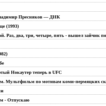
Владимир Пресняков — ДНК
ще (1993)
й. Раз, два, три, четыре, пять - вышел зайчик по
982)
бе
тый Нокаутер теперь в UFC
ом. Мультфильм по мотивам коми-пермяцких ска
ии
м - Отпускаю