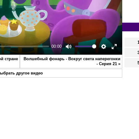
Play
00:00
Mute
Settings
Enter
й стране
Волшебный фонарь - Вокруг света наперегонки
fullscreen
- Серия 21
»
ыбрать другое видео