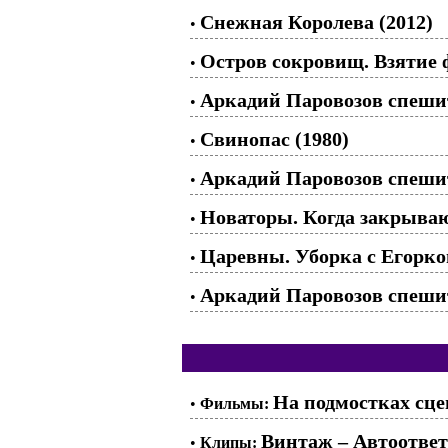
Снежная Королева (2012)
•
Остров сокровищ. Взятие ф
•
Аркадий Паровозов спешит
•
Свинопас (1980)
•
Аркадий Паровозов спеши
•
Новаторы. Когда закрывают
•
Царевны. Уборка с Егорко
•
Аркадий Паровозов спешит
•
На подмостках сце
•
Фильмы:
Винтаж – Автоотве
•
Клипы: