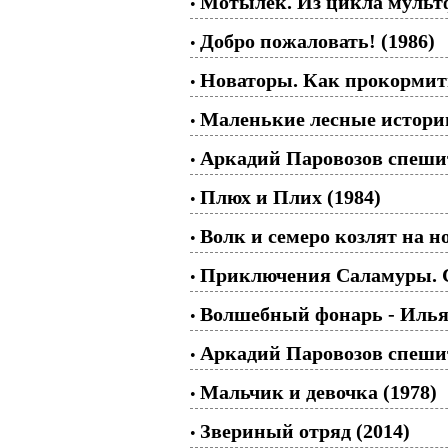
Мотылек. Из цикла мульт
•
Добро пожаловать! (1986)
•
Новаторы. Как прокормить 
•
Маленькие лесные истори
•
Аркадий Паровозов спешит
•
Плюх и Плих (1984)
•
Волк и семеро козлят на н
•
Приключения Саламуры. С
•
Волшебный фонарь - Илья
•
Аркадий Паровозов спешит
•
Мальчик и девочка (1978)
•
Звериный отряд (2014)
•