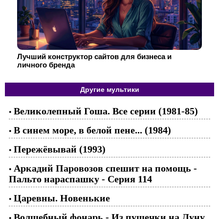
Лучший конструктор сайтов для бизнеса и
личного бренда
Другие мультики
Великолепный Гоша. Все серии (1981-85)
•
В синем море, в белой пене... (1984)
•
Пережёвывай (1993)
•
Аркадий Паровозов спешит на помощь -
•
Пальто нараспашку - Серия 114
Царевны. Новенькие
•
Волшебный фонарь - Из пушечки на Луну
•