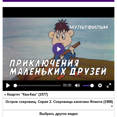
Play
00:00
Play
Mute
Settings
Ente
«
Квартет "Ква-Ква" (1977)
full
Остров сокровищ. Серия 2. Сокровища капитана Флинта (1988)
»
Выбрать другое видео