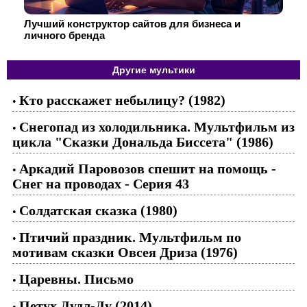
Лучший конструктор сайтов для бизнеса и
личного бренда
Другие мультики
Кто расскажет небылицу? (1982)
•
Снегопад из холодильника. Мультфильм из
•
цикла "Сказки Дональда Биссета" (1986)
Аркадий Паровозов спешит на помощь -
•
Снег на проводах - Cерия 43
Солдатская сказка (1980)
•
Птичий праздник. Мультфильм по
•
мотивам сказки Овсея Дриза (1976)
Царевны. Письмо
•
Петух Дудл-Ду (2014)
•