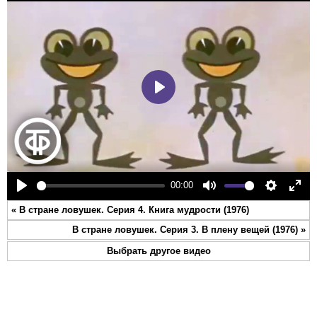
Play
00:00
Play
Mute
Settings
Ente
«
В стране ловушек. Серия 4. Книга мудрости (1976)
full
В стране ловушек. Серия 3. В плену вещей (1976)
»
Выбрать другое видео