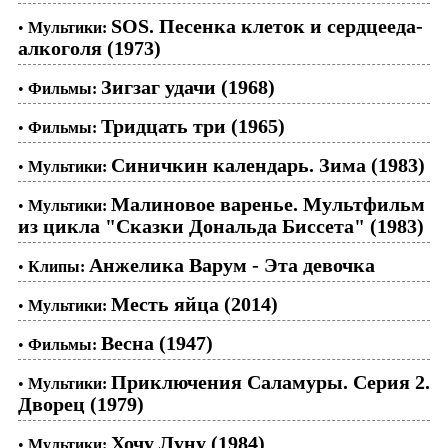
SOS. Песенка клеток и сердцееда-
•
Мультики:
алкоголя (1973)
Зигзаг удачи (1968)
•
Фильмы:
Тридцать три (1965)
•
Фильмы:
Синичкин календарь. Зима (1983)
•
Мультики:
Малиновое варенье. Мультфильм
•
Мультики:
из цикла "Сказки Дональда Биссета" (1983)
Анжелика Варум - Эта девочка
•
Клипы:
Месть яйца (2014)
•
Мультики:
Весна (1947)
•
Фильмы:
Приключения Саламуры. Серия 2.
•
Мультики:
Дворец (1979)
Хочу Луну (1984)
•
Мультики: