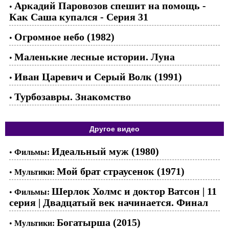
Аркадий Паровозов спешит на помощь -
•
Как Саша купался - Серия 31
Огромное небо (1982)
•
Маленькие лесные истории. Луна
•
Иван Царевич и Серый Волк (1991)
•
Турбозавры. Знакомство
•
Другое видео
Идеальный муж (1980)
•
Фильмы:
Мой брат страусенок (1971)
•
Мультики:
Шерлок Холмс и доктор Ватсон | 11
•
Фильмы:
серия | Двадцатый век начинается. Финал
Богатырша (2015)
•
Мультики: