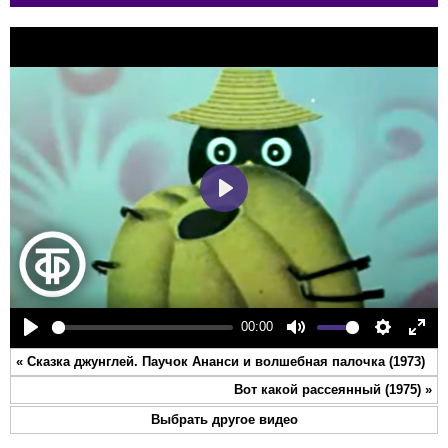
Play
00:00
Play
Mute
Settings
Ente
«
Сказка джунглей. Паучок Ананси и волшебная палочка (1973)
full
Вот какой рассеянный (1975)
»
Выбрать другое видео