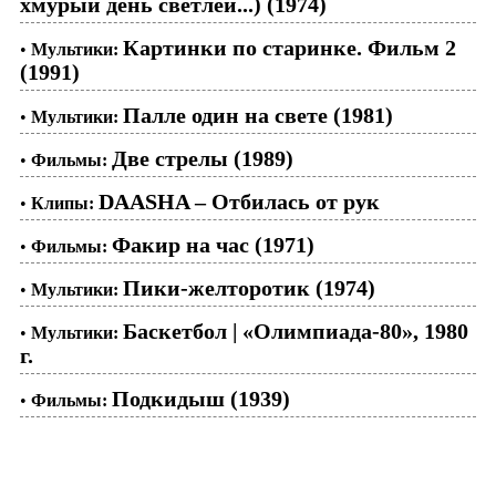
хмурый день светлей...) (1974)
Картинки по старинке. Фильм 2
•
Мультики:
(1991)
Палле один на свете (1981)
•
Мультики:
Две стрелы (1989)
•
Фильмы:
DAASHA – Отбилась от рук
•
Клипы:
Факир на час (1971)
•
Фильмы:
Пики-желторотик (1974)
•
Мультики:
Баскетбол | «Олимпиада-80», 1980
•
Мультики:
г.
Подкидыш (1939)
•
Фильмы: