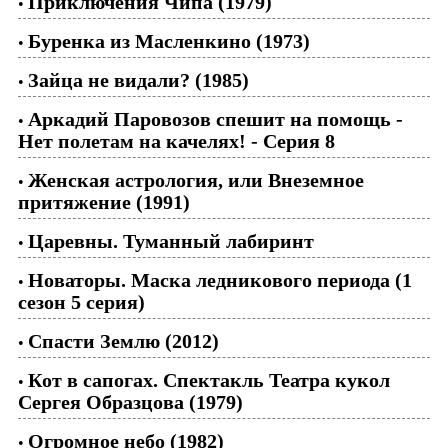
Приключения Чипа (1979)
•
Буренка из Масленкино (1973)
•
Зайца не видали? (1985)
•
Аркадий Паровозов спешит на помощь -
•
Нет полетам на качелях! - Серия 8
Женская астрология, или Внеземное
•
притяжение (1991)
Царевны. Туманный лабиринт
•
Новаторы. Маска ледникового периода (1
•
сезон 5 серия)
Спасти Землю (2012)
•
Кот в сапогах. Спектакль Театра кукол
•
Сергея Образцова (1979)
Огромное небо (1982)
•