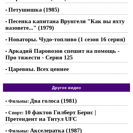
Петушишка (1985)
•
Песенка капитана Врунгеля "Как вы яхту
•
назовете..." (1979)
Новаторы. Чудо-топливо (1 сезон 16 серия)
•
Аркадий Паровозов спешит на помощь -
•
Про тяжести - Серия 125
Царевны. Всех ценнее
•
Другое видео
Два голоса (1981)
•
Фильмы:
10 фактов Гилберт Бернс |
•
Спорт:
Претендент на Титул UFC
Акселератка (1987)
•
Фильмы: