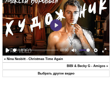
Play
00:00
Play
Mute
Settings
Ente
«
Nina Nesbitt - Christmas Time Again
full
BIBI & Becky G - Amigos
»
Выбрать другое видео