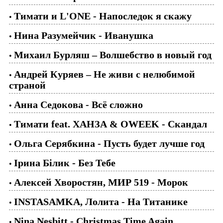
Тимати и L'ONE - Напоследок я скажу
•
Нина Разумейчик - Иванушка
•
Михаил Бурляш – Волшебство в новый год
•
Андрей Куряев – Не живи с нелюбимой
•
страной
Анна Седокова - Всё сложно
•
Тимати feat. ХАНЗА & OWEEK - Скандал
•
Ольга Серябкина - Пусть будет лучше год
•
Ірина Білик - Без Тебе
•
Алексей Хворостян, МИР 519 - Морок
•
INSTASAMKA, Лолита - На Титанике
•
Nina Nesbitt - Christmas Time Again
•