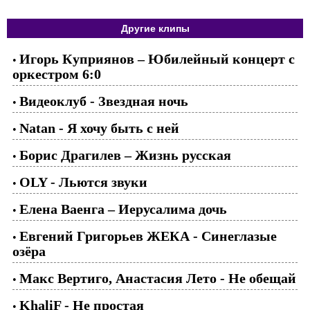
Другие клипы
Игорь Куприянов – Юбилейный концерт с
•
оркестром 6:0
Видеоклуб - Звездная ночь
•
Natan - Я хочу быть с ней
•
Борис Драгилев – Жизнь русская
•
OLY - Льются звуки
•
Елена Ваенга – Иерусалима дочь
•
Евгений Григорьев ЖЕКА - Синеглазые
•
озёра
Макс Вертиго, Анастасия Лето - Не обещай
•
KhaliF - Не простая
•