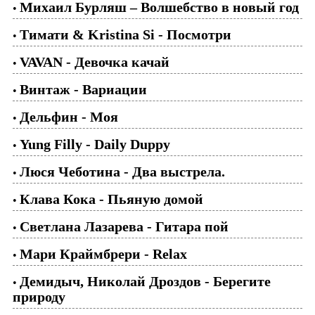
Михаил Бурляш – Волшебство в новый год
•
Тимати & Kristina Si - Посмотри
•
VAVAN - Девочка качай
•
Винтаж - Вариации
•
Дельфин - Моя
•
Yung Filly - Daily Duppy
•
Люся Чеботина - Два выстрела.
•
Клава Кока - Пьяную домой
•
Светлана Лазарева - Гитара пой
•
Мари Краймбрери - Relax
•
Демидыч, Николай Дроздов - Берегите
•
природу