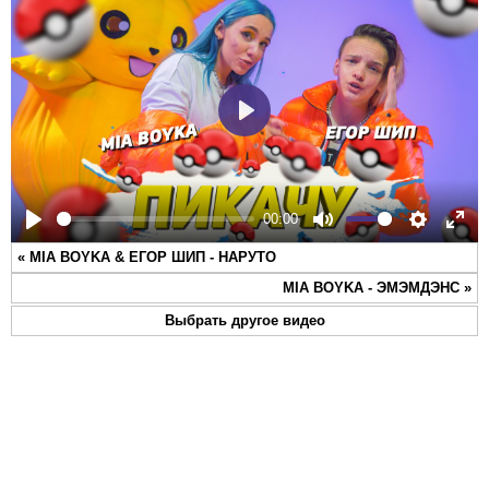
Play
00:00
Play
Mute
Settings
Ente
«
MIA BOYKA & ЕГОР ШИП - НАРУТО
full
MIA BOYKA - ЭМЭМДЭНС
»
Выбрать другое видео