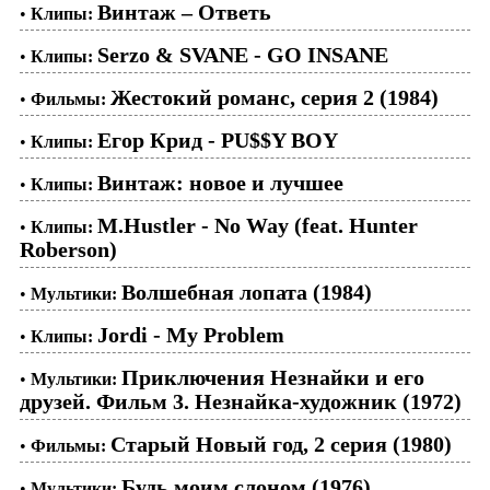
Винтаж – Ответь
•
Клипы:
Serzo & SVANE - GO INSANE
•
Клипы:
Жестокий романс, серия 2 (1984)
•
Фильмы:
Егор Крид - PU$$Y BOY
•
Клипы:
Винтаж: новое и лучшее
•
Клипы:
M.Hustler - No Way (feat. Hunter
•
Клипы:
Roberson)
Волшебная лопата (1984)
•
Мультики:
Jordi - My Problem
•
Клипы:
Приключения Незнайки и его
•
Мультики:
друзей. Фильм 3. Незнайка-художник (1972)
Старый Новый год, 2 серия (1980)
•
Фильмы:
Будь моим слоном (1976)
•
Мультики: