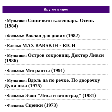
Другое видео
Синичкин календарь. Осень
•
Мультики:
(1984)
Вокзал для двоих (1982)
•
Фильмы:
MAX BARSKIH - RICH
•
Клипы:
Остров сокровищ. Доктор Ливси
•
Мультики:
(1986)
Мигранты (1991)
•
Фильмы:
Вдоль да по речке. По дворочку
•
Мультики:
Дуня шла (1975)
Эзоп "Лиса и виноград" (1981)
•
Фильмы:
Сценки (1973)
•
Фильмы: