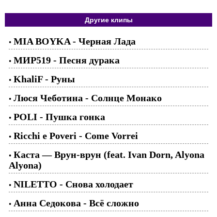
Другие клипы
MIA BOYKA - Черная Лада
•
МИР519 - Песня дурака
•
KhaliF - Руны
•
Люся Чеботина - Солнце Монако
•
POLI - Пушка гонка
•
Ricchi e Poveri - Come Vorrei
•
Каста — Врун-врун (feat. Ivan Dorn, Alyona
•
Alyona)
NILETTO - Снова холодает
•
Анна Седокова - Всё сложно
•