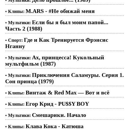
•
Мультики:
M.ARS - #Не обижай меня
•
Клипы:
Если бы я был моим папой...
•
Мультики:
Часть 2 (1988)
Где и Как Тренируется Фрэнсис
•
Спорт:
Нганну
Ах, принцесса! Кукольный
•
Мультики:
мультфильм (1987)
Приключения Саламуры. Серия 1.
•
Мультики:
Сон принца (1979)
Винтаж & Red Max — Вот и всё
•
Клипы:
Егор Крид - PU$$Y BOY
•
Клипы:
Смешарики. Начало
•
Мультики:
Клава Кока - Катюша
•
Клипы: