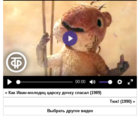
Play
00:00
Play
Mute
Settings
Ente
«
Как Иван-молодец царску дочку спасал (1989)
full
Тюк! (1990)
»
Выбрать другое видео