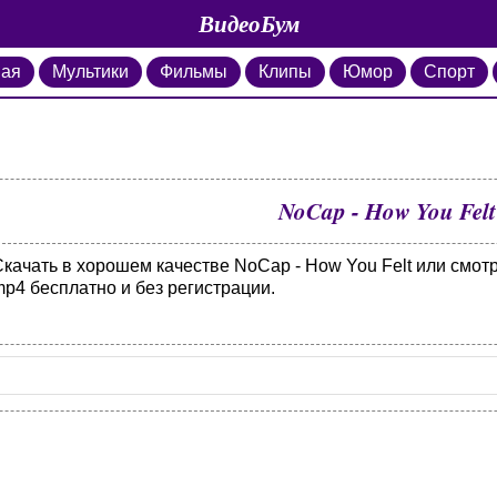
ВидеоБум
ная
Мультики
Фильмы
Клипы
Юмор
Спорт
NoCap - How You Felt
Скачать в хорошем качестве NoCap - How You Felt или смот
p4 бесплатно и без регистрации.