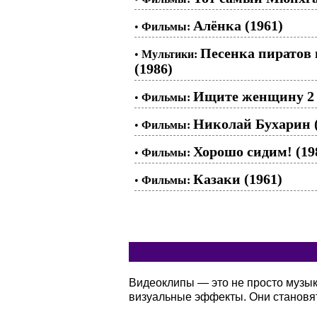
Алёнка (1961)
•
Фильмы:
Песенка пиратов
•
Мультики:
(1986)
Ищите женщину 2 с
•
Фильмы:
Николай Бухарин (
•
Фильмы:
Хорошо сидим! (19
•
Фильмы:
Казаки (1961)
•
Фильмы:
Видеоклипы — это не просто музы
визуальные эффекты. Они становя