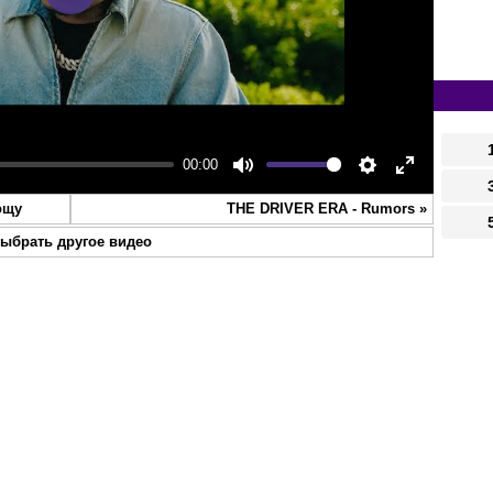
Play
00:00
Mute
Settings
Enter
ощу
THE DRIVER ERA - Rumors
»
fullscreen
ыбрать другое видео