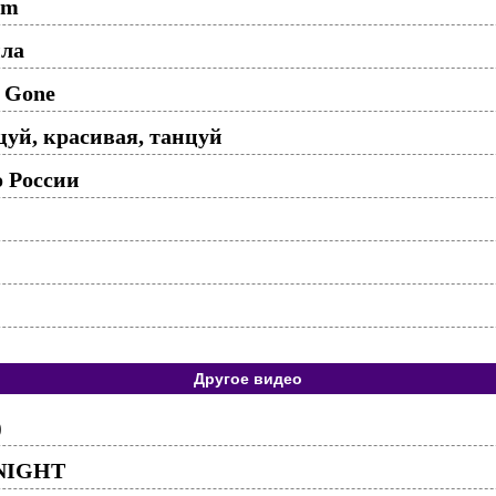
rm
ыла
m Gone
цуй, красивая, танцуй
о России
Другое видео
)
 NIGHT