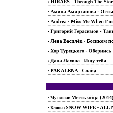
HIRAES - Through The Sto
•
Амина Амирханова - Ост
•
Andrea - Miss Me When I'
•
Григорий Герасимов - Тан
•
Лена Василёк - Босиком п
•
Хор Турецкого - Обернись
•
Дана Лахова - Ищу тебя
•
PAKALENA - Слайд
•
Месть яйца (2014
•
Мультики:
SNOW WIFE - ALL
•
Клипы: