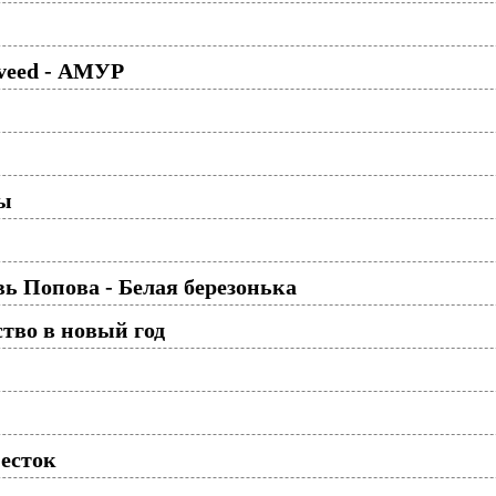
aveed - АМУР
ды
ь Попова - Белая березонька
тво в новый год
песток