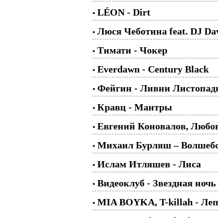
LÉON - Dirt
•
Люся Чеботина feat. DJ D
•
Тимати - Чокер
•
Everdawn - Century Black
•
Фейгин - Ливни Листопа
•
Кравц - Мантры
•
Евгений Коновалов, Любов
•
Михаил Бурляш – Волшебс
•
Ислам Итляшев - Лиса
•
Видеоклуб - Звездная ночь
•
MIA BOYKA, T-killah - Ле
•