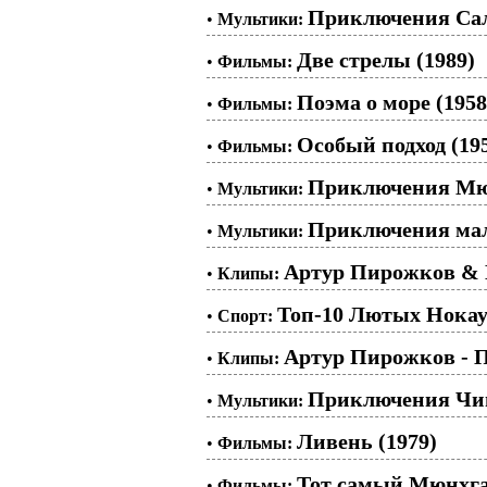
Приключения Сал
•
Мультики:
Две стрелы (1989)
•
Фильмы:
Поэма о море (1958
•
Фильмы:
Особый подход (19
•
Фильмы:
Приключения Мюн
•
Мультики:
Приключения мале
•
Мультики:
Артур Пирожков & D
•
Клипы:
Топ-10 Лютых Нокау
•
Спорт:
Артур Пирожков - 
•
Клипы:
Приключения Чип
•
Мультики:
Ливень (1979)
•
Фильмы:
Тот самый Мюнхгау
•
Фильмы: