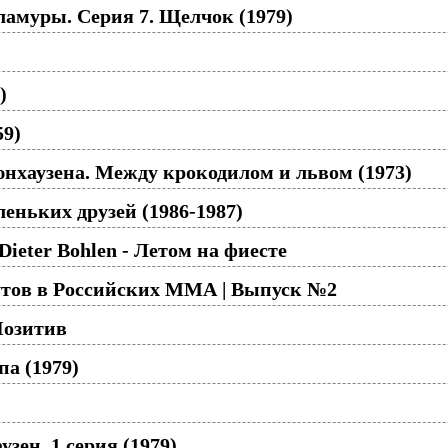
амуры. Серия 7. Щелчок (1979)
)
59)
хаузена. Между крокодилом и львом (1973)
ньких друзей (1986-1987)
ieter Bohlen - Летом на фиесте
тов в Российских ММА | Выпуск №2
Позитив
а (1979)
зен, 1 серия (1979)