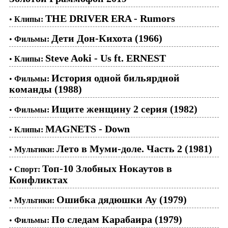
THE DRIVER ERA - Rumors
•
Клипы:
Дети Дон-Кихота (1966)
•
Фильмы:
Steve Aoki - Us ft. ERNEST
•
Клипы:
История одной бильярдной
•
Фильмы:
команды (1988)
Ищите женщину 2 серия (1982)
•
Фильмы:
MAGNETS - Down
•
Клипы:
Лето в Муми-доле. Часть 2 (1981)
•
Мультики:
Топ-10 Злобных Нокаутов в
•
Спорт:
Конфликтах
Ошибка дядюшки Ау (1979)
•
Мультики:
По следам Карабаира (1979)
•
Фильмы: