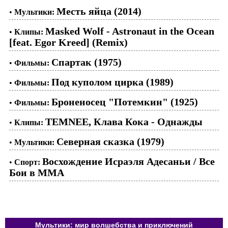
Месть яйца (2014)
•
Мультики:
Masked Wolf - Astronaut in the Ocean
•
Клипы:
[feat. Egor Kreed] (Remix)
Спартак (1975)
•
Фильмы:
Под куполом цирка (1989)
•
Фильмы:
Броненосец "Потемкин" (1925)
•
Фильмы:
TEMNEE, Клава Кока - Однажды
•
Клипы:
Северная сказка (1979)
•
Мультики:
Восхождение Исраэля Адесаньи / Все
•
Спорт:
Бои в ММА
Мультики: мир волшебства и приключений