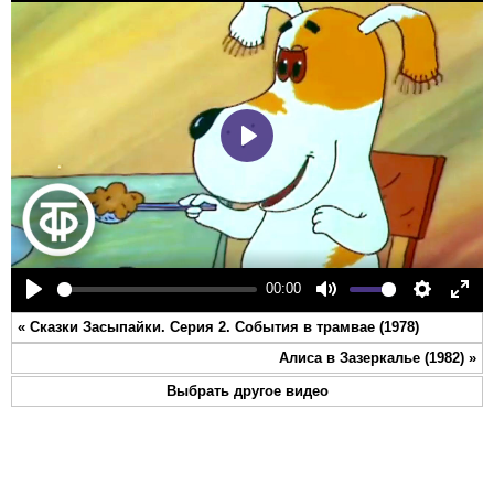
Play
00:00
Play
Mute
Settings
Ente
«
Сказки Засыпайки. Серия 2. События в трамвае (1978)
full
Алиса в Зазеркалье (1982)
»
Выбрать другое видео