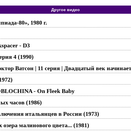
Другое видео
иада-80», 1980 г.
spacer - D3
рия 4 (1990)
ктор Ватсон | 11 серия | Двадцатый век начинае
1972)
BLOCHINA - On Fleek Baby
х часов (1986)
ючения итальянцев в России (1973)
х озера малинового цвета... (1981)