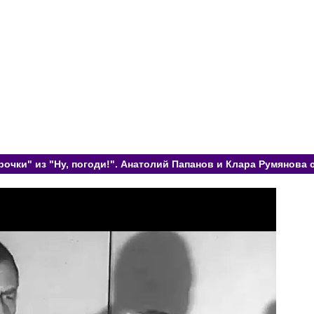
рочки" из "Ну, погоди!". Анатолий Папанов и Клара Румянова 