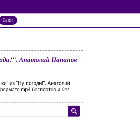
Блог
годи!". Анатолий Папанов
и" из "Ну, погоди!". Анатолий
 формате mp4 бесплатно и без