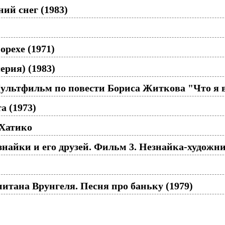
ий снег (1983)
орехе (1971)
ерия) (1983)
льтфильм по повести Бориса Житкова "Что я в
а (1973)
 Хатико
айки и его друзей. Фильм 3. Незнайка-художни
тана Врунгеля. Песня про баньку (1979)