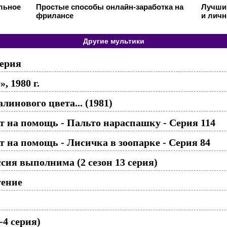
ильное
Простые способы онлайн-заработка на
Лучший
фрилансе
и личн
Другие мультики
серия
 1980 г.
алинового цвета... (1981)
 на помощь - Пальто нараспашку - Серия 114
 на помощь - Лисичка в зоопарке - Серия 84
сия выполнима (2 сезон 13 серия)
тение
-4 серия)