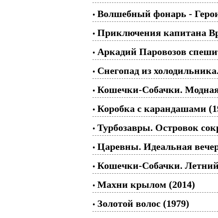
Волшебный фонарь - Герои
•
Приключения капитана Вру
•
Аркадий Паровозов спешит
•
Снегопад из холодильника
•
Кошечки-Собачки. Модная
•
Коробка с карандашами (1
•
Турбозавры. Островок со
•
Царевны. Идеальная вече
•
Кошечки-Собачки. Летний 
•
Махни крылом (2014)
•
Золотой волос (1979)
•