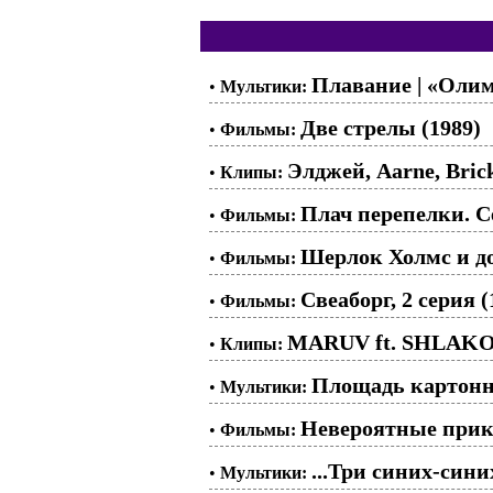
Плавание | «Олимп
•
Мультики:
Две стрелы (1989)
•
Фильмы:
Элджей, Aarne, Brick
•
Клипы:
Плач перепелки. Се
•
Фильмы:
Шерлок Холмс и до
•
Фильмы:
Свеаборг, 2 серия (
•
Фильмы:
MARUV ft. SHLAKO
•
Клипы:
Площадь картонны
•
Мультики:
Невероятные прикл
•
Фильмы:
...Три синих-сини
•
Мультики: