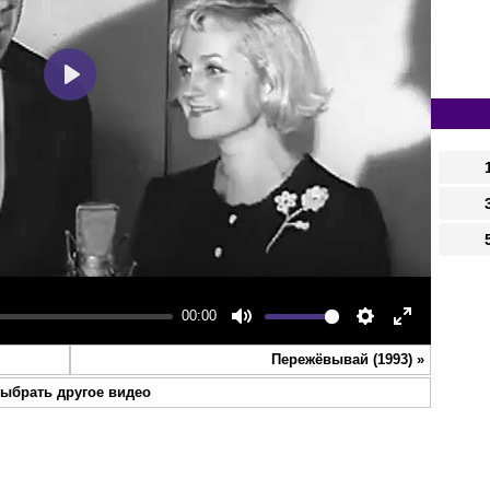
Play
00:00
Mute
Settings
Enter
Пережёвывай (1993)
»
fullscreen
ыбрать другое видео