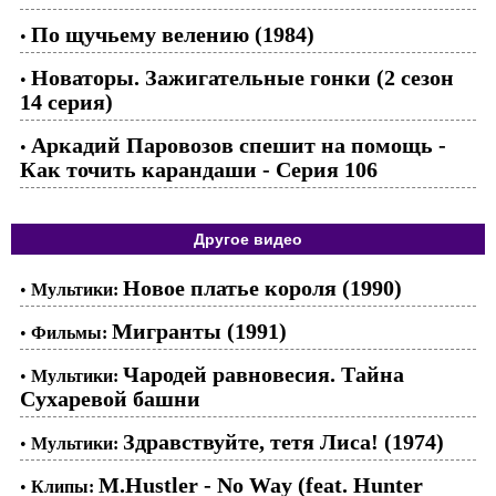
По щучьему велению (1984)
•
Новаторы. Зажигательные гонки (2 сезон
•
14 серия)
Аркадий Паровозов спешит на помощь -
•
Как точить карандаши - Серия 106
Другое видео
Новое платье короля (1990)
•
Мультики:
Мигранты (1991)
•
Фильмы:
Чародей равновесия. Тайна
•
Мультики:
Сухаревой башни
Здравствуйте, тетя Лиса! (1974)
•
Мультики:
M.Hustler - No Way (feat. Hunter
•
Клипы: