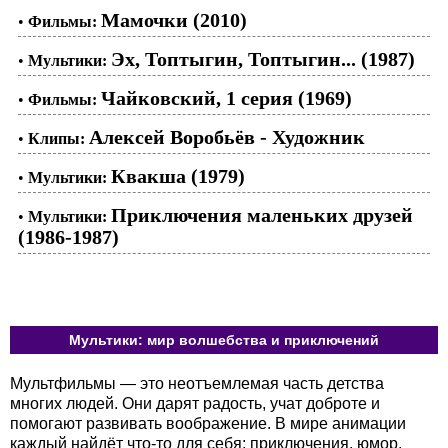
Мамочки (2010)
•
Фильмы:
Эх, Топтыгин, Топтыгин... (1987)
•
Мультики:
Чайковский, 1 серия (1969)
•
Фильмы:
Алексей Воробьёв - Художник
•
Клипы:
Квакша (1979)
•
Мультики:
Приключения маленьких друзей
•
Мультики:
(1986-1987)
Мультики: мир волшебства и приключений
Мультфильмы — это неотъемлемая часть детства
многих людей. Они дарят радость, учат доброте и
помогают развивать воображение. В мире анимации
каждый найдёт что-то для себя: приключения, юмор,