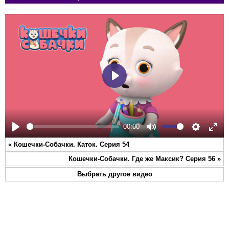
Play
00:00
Play
Mute
Settings
Ente
«
Кошечки-Собачки. Каток. Серия 54
full
Кошечки-Собачки. Где же Максик? Серия 56
»
Выбрать другое видео