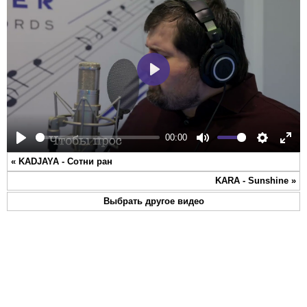
Play
00:00
Play
Mute
Settings
Ente
«
KADJAYA - Сотни ран
full
KARA - Sunshine
»
Выбрать другое видео