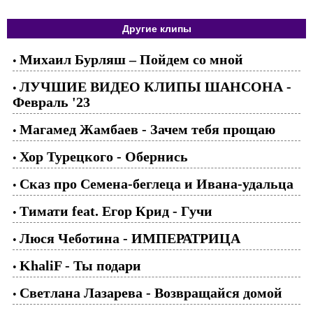
Другие клипы
Михаил Бурляш – Пойдем со мной
•
ЛУЧШИЕ ВИДЕО КЛИПЫ ШАНСОНА -
•
Февраль '23
Магамед Жамбаев - Зачем тебя прощаю
•
Хор Турецкого - Обернись
•
Сказ про Семена-беглеца и Ивана-удальца
•
Тимати feat. Егор Крид - Гучи
•
Люся Чеботина - ИМПЕРАТРИЦА
•
KhaliF - Ты подари
•
Светлана Лазарева - Возвращайся домой
•