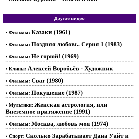
Другое видео
Казаки (1961)
•
Фильмы:
Поздняя любовь. Серия 1 (1983)
•
Фильмы:
Не горюй! (1969)
•
Фильмы:
Алексей Воробьёв - Художник
•
Клипы:
Сват (1980)
•
Фильмы:
Покушение (1987)
•
Фильмы:
Женская астрология, или
•
Мультики:
Внеземное притяжение (1991)
Москва, любовь моя (1974)
•
Фильмы:
Сколько Зарабатывает Дана Уайт и
•
Спорт: