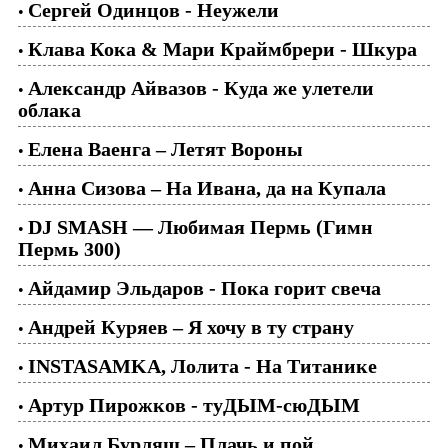
Cергей Одинцов - Неужели
•
Клава Кока & Мари Краймбрери - Шкура
•
Александр Айвазов - Куда же улетели
•
облака
Елена Ваенга – Летят Вороны
•
Анна Сизова – На Ивана, да на Купала
•
DJ SMASH — Любимая Пермь (Гимн
•
Пермь 300)
Айдамир Эльдаров - Пока горит свеча
•
Андрей Куряев – Я хочу в ту страну
•
INSTASAMKA, Лолита - На Титанике
•
Артур Пирожков - туДЫМ-сюДЫМ
•
Михаил Бурляш – Плачь и пой
•