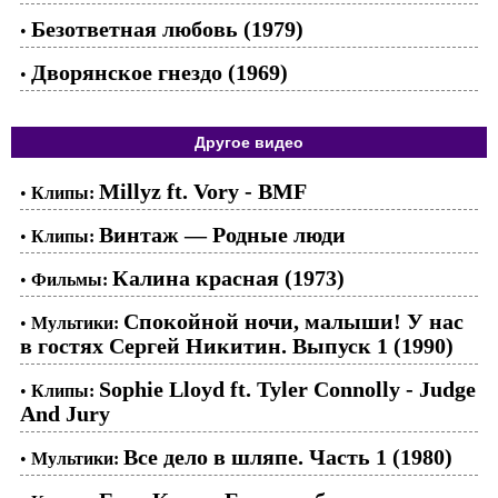
Безответная любовь (1979)
•
Дворянское гнездо (1969)
•
Другое видео
Millyz ft. Vory - BMF
•
Клипы:
Винтаж — Родные люди
•
Клипы:
Калина красная (1973)
•
Фильмы:
Спокойной ночи, малыши! У нас
•
Мультики:
в гостях Сергей Никитин. Выпуск 1 (1990)
Sophie Lloyd ft. Tyler Connolly - Judge
•
Клипы:
And Jury
Все дело в шляпе. Часть 1 (1980)
•
Мультики: