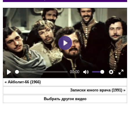
Play
00:00
Play
Mute
Settings
Ente
«
Айболит-66 (1966)
full
Записки юного врача (1991)
»
Выбрать другое видео