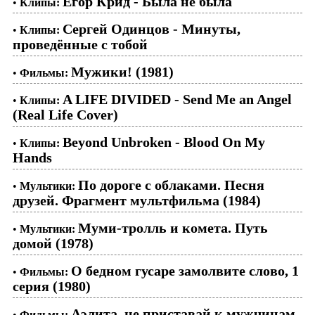
Егор Крид - Была не была
•
Клипы:
Сергей Одинцов - Минуты,
•
Клипы:
проведённые с тобой
Мужики! (1981)
•
Фильмы:
A LIFE DIVIDED - Send Me an Angel
•
Клипы:
(Real Life Cover)
Beyond Unbroken - Blood On My
•
Клипы:
Hands
По дороге с облаками. Песня
•
Мультики:
друзей. Фрагмент мультфильма (1984)
Муми-тролль и комета. Путь
•
Мультики:
домой (1978)
О бедном гусаре замолвите слово, 1
•
Фильмы:
серия (1980)
Аэлита, не приставай к мужчинам
•
Фильмы: