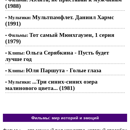
(1988)
Мультпамфлет. Даниил Хармс
•
Мультики:
(1991)
Тот самый Мюнхгаузен, 1 серия
•
Фильмы:
(1979)
Ольга Серябкина - Пусть будет
•
Клипы:
лучше год
Юля Паршута - Голые глаза
•
Клипы:
...Три синих-синих озера
•
Мультики:
малинового цвета... (1981)
Фильмы: мир историй и эмоций