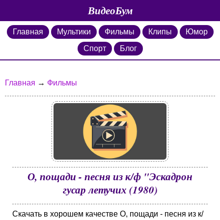
ВидеоБум
Главная
Мультики
Фильмы
Клипы
Юмор
Спорт
Блог
Главная
→
Фильмы
О, пощади - песня из к/ф "Эскадрон
гусар летучих (1980)
Скачать в хорошем качестве О, пощади - песня из к/