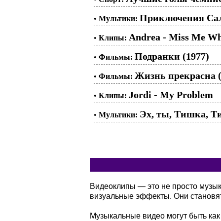
Приключения Сала
•
Мультики:
Andrea - Miss Me W
•
Клипы:
Подранки (1977)
•
Фильмы:
Жизнь прекрасна (
•
Фильмы:
Jordi - My Problem
•
Клипы:
Эх, ты, Тишка, Ти
•
Мультики:
Видеоклипы — это не просто музы
визуальные эффекты. Они становя
Музыкальные видео могут быть как