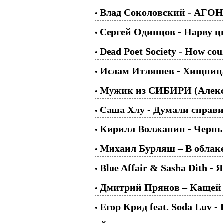
Влад Соколовский - АГО
•
Сергей Одинцов - Нарву ц
•
Dead Poet Society - How coul
•
Ислам Итляшев - Хищниц
•
Мужик из СИБИРИ (Алекса
•
Саша Хлу - Думали справ
•
Кирилл Волжанин - Черны
•
Михаил Бурляш – В облаке
•
Blue Affair & Sasha Dith - Я
•
Дмитрий Прянов – Кащей
•
Егор Крид feat. Soda Luv -
•