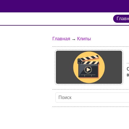
Глав
Главная
→
Клипы
С