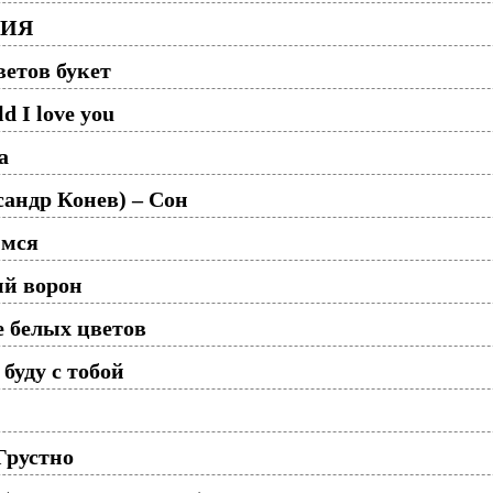
НИЯ
ветов букет
d I love you
а
ндр Конев) – Сон
имся
й ворон
 белых цветов
 буду с тобой
 Грустно