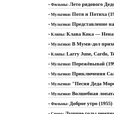
Лето рядового Дедо
•
Фильмы:
Потя и Потиха (1
•
Мультики:
Представление на
•
Мультики:
Клава Кока — Нен
•
Клипы:
В Муми-дол приход
•
Мультики:
Larry June, Cardo, 
•
Клипы:
Пережёвывай (19
•
Мультики:
Приключения Сала
•
Мультики:
"Песня Деда Моро
•
Мультики:
Волшебная лопата
•
Мультики:
Доброе утро (1955)
•
Фильмы:
Лучшие голы чемпио
•
Спорт: