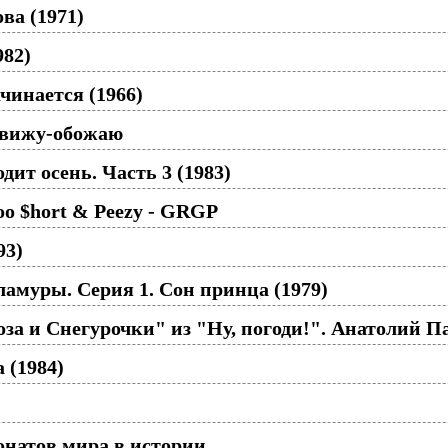
ва (1971)
982)
чинается (1966)
авижу-обожаю
ит осень. Часть 3 (1983)
Too $hort & Peezy - GRGP
93)
муры. Серия 1. Сон принца (1979)
за и Снегурочки" из "Ну, погоди!". Анатолий 
 (1984)
натов мира в истории