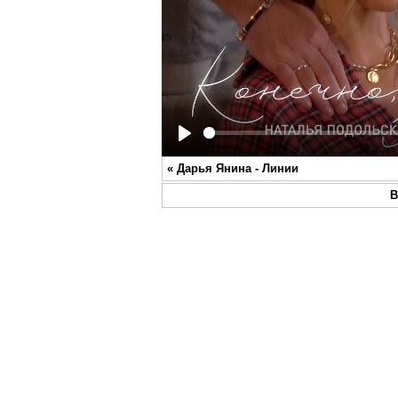
Play
«
Дарья Янина - Линии
В