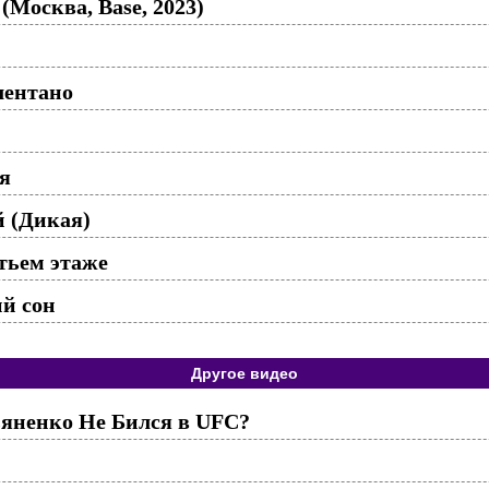
Москва, Base, 2023)
лентано
ля
й (Дикая)
тьем этаже
ий сон
Другое видео
яненко Не Бился в UFC?