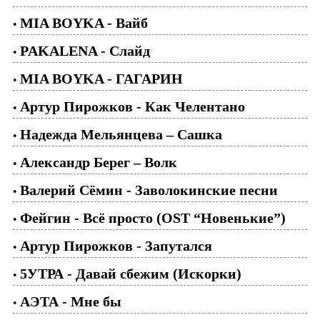
MIA BOYKA - Вайб
•
PAKALENA - Слайд
•
MIA BOYKA - ГАГАРИН
•
Артур Пирожков - Как Челентано
•
Надежда Мельянцева – Сашка
•
Александр Берег – Волк
•
Валерий Сёмин - Заволокинские песни
•
Фейгин - Всё просто (OST “Новенькие”)
•
Артур Пирожков - Запутался
•
5УТРА - Давай сбежим (Искорки)
•
АЭТА - Мне бы
•