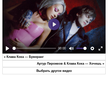
Play
00:00
Play
Mute
Settings
Ente
«
Клава Кока — Бумеранг
full
Артур Пирожков & Клава Кока — Хочешь
»
Выбрать другое видео