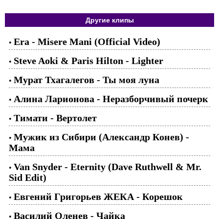
Другие клипы
Era - Misere Mani (Official Video)
•
Steve Aoki & Paris Hilton - Lighter
•
Мурат Тхагалегов - Ты моя луна
•
Алина Ларионова - Неразборчивый почерк
•
Тимати - Вертолет
•
Мужик из Сибири (Александр Конев) -
•
Мама
Van Snyder - Eternity (Dave Ruthwell & Mr.
•
Sid Edit)
Евгений Григорьев ЖЕКА - Корешок
•
Василий Оленев - Чайка
•