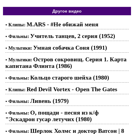
Другое видео
M.ARS - #Не обижай меня
•
Клипы:
Учитель танцев, 2 серия (1952)
•
Фильмы:
Умная собачка Соня (1991)
•
Мультики:
Остров сокровищ. Серия 1. Карта
•
Мультики:
капитана Флинта (1986)
Кольцо старого шейха (1980)
•
Фильмы:
Red Devil Vortex - Open The Gates
•
Клипы:
Ливень (1979)
•
Фильмы:
О, пощади - песня из к/ф
•
Фильмы:
"Эскадрон гусар летучих (1980)
Шерлок Холмс и доктор Ватсон | 8
•
Фильмы: