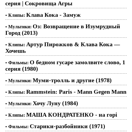
серия | Сокровища Агры
Клава Кока - Замуж
•
Клипы:
Оз: Возвращение в Изумрудный
•
Мультики:
Город (2013)
Артур Пирожков & Клава Кока —
•
Клипы:
Хочешь
О бедном гусаре замолвите слово, 1
•
Фильмы:
серия (1980)
Муми-тролль и другие (1978)
•
Мультики:
Rammstein: Paris - Mann Gegen Mann
•
Клипы:
Хочу Луну (1984)
•
Мультики:
МАША КОНДРАТЕНКО - на горі
•
Клипы:
Старики-разбойники (1971)
•
Фильмы: