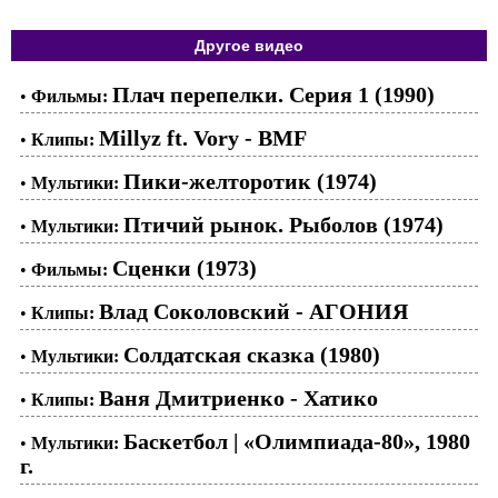
Другое видео
Плач перепелки. Серия 1 (1990)
•
Фильмы:
Millyz ft. Vory - BMF
•
Клипы:
Пики-желторотик (1974)
•
Мультики:
Птичий рынок. Рыболов (1974)
•
Мультики:
Сценки (1973)
•
Фильмы:
Влад Соколовский - АГОНИЯ
•
Клипы:
Солдатская сказка (1980)
•
Мультики:
Ваня Дмитриенко - Хатико
•
Клипы:
Баскетбол | «Олимпиада-80», 1980
•
Мультики:
г.