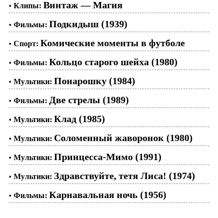
Винтаж — Магия
•
Клипы:
Подкидыш (1939)
•
Фильмы:
Комические моменты в футболе
•
Спорт:
Кольцо старого шейха (1980)
•
Фильмы:
Понарошку (1984)
•
Мультики:
Две стрелы (1989)
•
Фильмы:
Клад (1985)
•
Мультики:
Соломенный жаворонок (1980)
•
Мультики:
Принцесса-Мимо (1991)
•
Мультики:
Здравствуйте, тетя Лиса! (1974)
•
Мультики:
Карнавальная ночь (1956)
•
Фильмы: