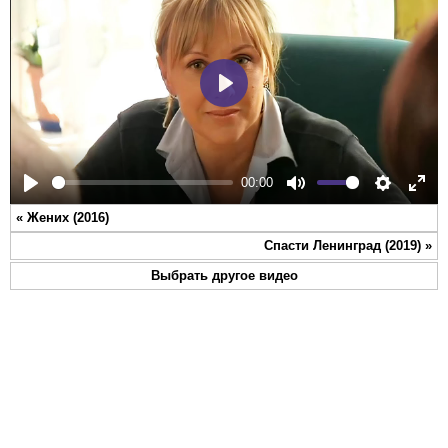
Play
00:00
Play
Mute
Settings
Ente
«
Жених (2016)
full
Спасти Ленинград (2019)
»
Выбрать другое видео