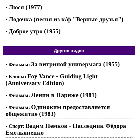
Люся (1977)
•
Лодочка (песня из к/ф "Верные друзья")
•
Доброе утро (1955)
•
Другое видео
За витриной универмага (1955)
•
Фильмы:
Foy Vance - Guiding Light
•
Клипы:
(Anniversary Edition)
Ленин в Париже (1981)
•
Фильмы:
Одиноким предоставляется
•
Фильмы:
общежитие (1983)
Вадим Немков - Наследник Фёдора
•
Спорт:
Емельяненко