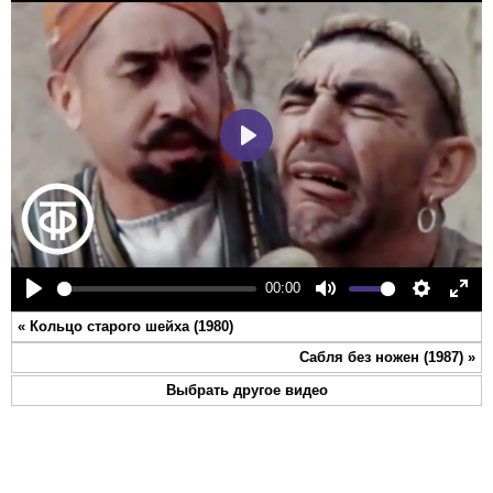
Play
00:00
Play
Mute
Settings
Ente
«
Кольцо старого шейха (1980)
full
Сабля без ножен (1987)
»
Выбрать другое видео