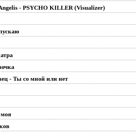
eAngelis - PSYCHO KILLER (Visualizer)
пускаю
патра
вочка
ц - Ты со мной или нет
 моя
ков