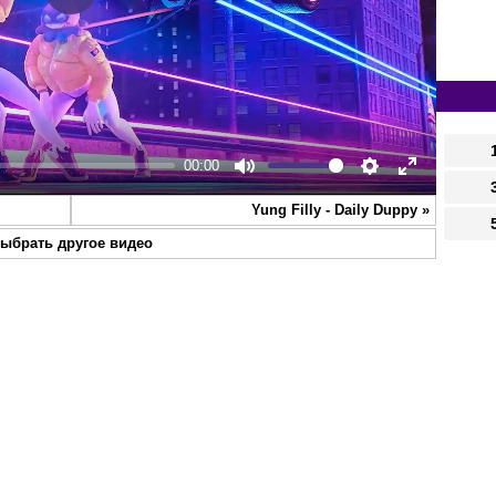
Play
00:00
Mute
Settings
Enter
Yung Filly - Daily Duppy
»
fullscreen
ыбрать другое видео