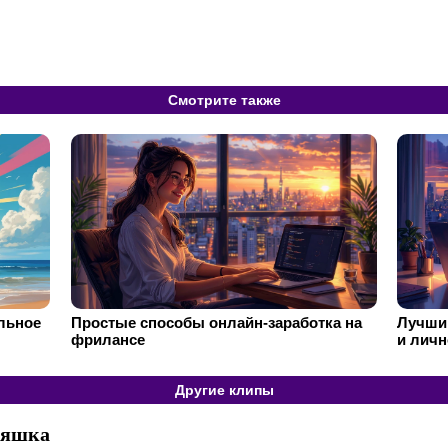
Смотрите также
ильное
Простые способы онлайн-заработка на
Лучший
фрилансе
и личн
Другие клипы
няшка