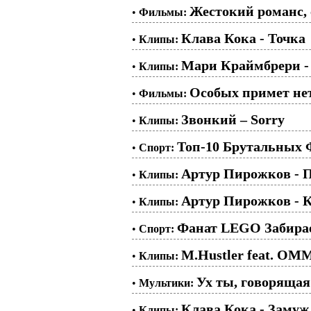
Жестокий романс, 
•
Фильмы:
Клава Кока - Точка
•
Клипы:
Мари Краймбрери -
•
Клипы:
Особых примет нет,
•
Фильмы:
Звонкий – Sorry
•
Клипы:
Топ-10 Брутальных
•
Спорт:
Артур Пирожков - 
•
Клипы:
Артур Пирожков - 
•
Клипы:
Фанат LEGO Забирае
•
Спорт:
M.Hustler feat. OMM
•
Клипы:
Ух ты, говорящая
•
Мультики:
Клава Кока - Замуж
•
Клипы: