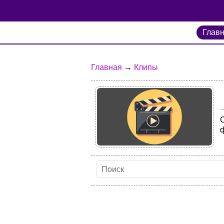
Глав
Главная
→
Клипы
С