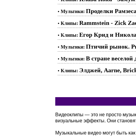
Проделки Рамзеса.
•
Мультики:
Rammstein - Zick Za
•
Клипы:
Егор Крид и Никола
•
Клипы:
Птичий рынок. Ры
•
Мультики:
В стране веселой 
•
Мультики:
Элджей, Aarne, Brick
•
Клипы:
Видеоклипы — это не просто музы
визуальные эффекты. Они становя
Музыкальные видео могут быть как