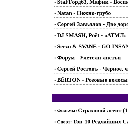
StaFFорд63, Мафик - Воспи
•
Natan - Нежно-грубо
•
Сергей Завьялов - Две дор
•
DJ SMASH, Poёt - «АТМЛ»
•
Serzo & SVANE - GO INSA
•
Форум - Улетели листья
•
Сергей Ростовъ - Чёрное, 
•
BЁRTON - Розовые волосы
•
Страховой агент (1
•
Фильмы:
Топ-10 Редчайших 
•
Спорт: