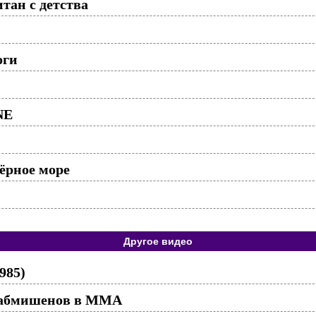
тан с детства
оги
NE
чёрное море
Другое видео
985)
Сабмишенов в ММА