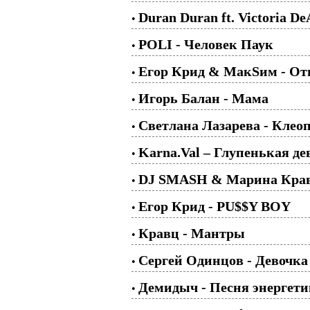
Duran Duran ft. Victoria D
•
POLI - Человек Паук
•
Егор Крид & МакSим - От
•
Игорь Балан - Мама
•
Светлана Лазарева - Клео
•
Karna.Val – Глупенькая де
•
DJ SMASH & Марина Краве
•
Егор Крид - PU$$Y BOY
•
Кравц - Мантры
•
Сергей Одинцов - Девочка
•
Демидыч - Песня энергети
•