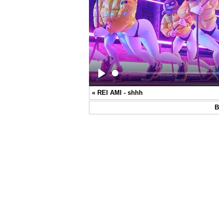
Play
«
REI AMI - shhh
В