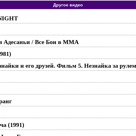
Другое видео
 NIGHT
я Адесаньи / Все Бои в ММА
981)
айки и его друзей. Фильм 5. Незнайка за рулем
ранг
ча (1991)