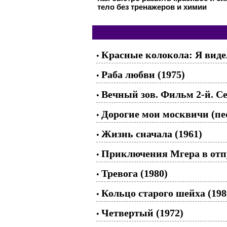
тело без тренажеров и химии
Красные колокола: Я видел
•
Раба любви (1975)
•
Вечный зов. Фильм 2-й. Се
•
Дорогие мои москвичи (пе
•
Жизнь сначала (1961)
•
Приключения Мгера в отпу
•
Тревога (1980)
•
Кольцо старого шейха (198
•
Четвертый (1972)
•