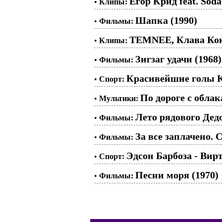
Егор Крид feat. Soda
•
Клипы:
Шапка (1990)
•
Фильмы:
TEMNEE, Клава Ко
•
Клипы:
Зигзаг удачи (1968)
•
Фильмы:
Красивейшие голы К
•
Спорт:
По дороге с облак
•
Мультики:
Лето рядового Дедо
•
Фильмы:
За все заплачено. С
•
Фильмы:
Эдсон Барбоза - Вир
•
Спорт:
Песни моря (1970)
•
Фильмы: