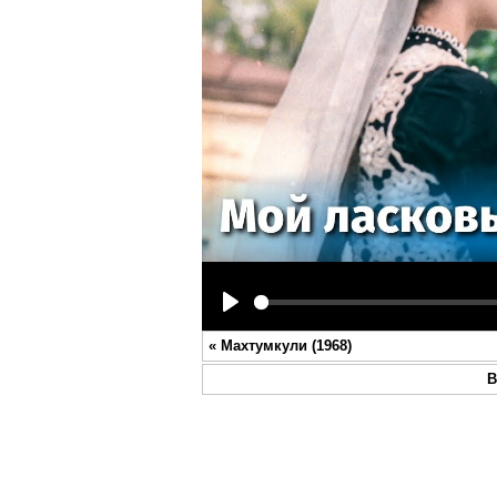
Play
«
Махтумкули (1968)
В