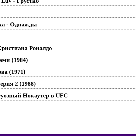
 Luv - Грустно
ка - Однажды
ристиана Роналдо
ами (1984)
ва (1971)
ерия 2 (1988)
туозный Нокаутер в UFC