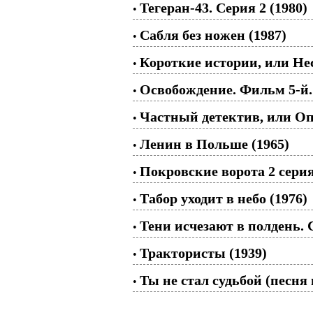
Тегеран-43. Серия 2 (1980)
•
Сабля без ножен (1987)
•
Короткие истории, или Не
•
Освобождение. Фильм 5-й.
•
Частный детектив, или Оп
•
Ленин в Польше (1965)
•
Покровские ворота 2 серия
•
Табор уходит в небо (1976)
•
Тени исчезают в полдень. С
•
Трактористы (1939)
•
Ты не стал судьбой (песня
•