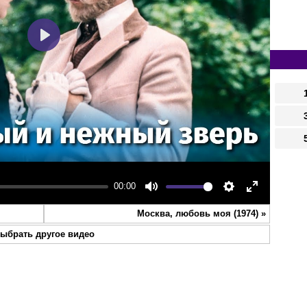
Play
00:00
Mute
Settings
Enter
Москва, любовь моя (1974)
»
fullscreen
ыбрать другое видео