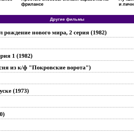
фрилансе
и личн
Другие фильмы
 рождение нового мира, 2 серия (1982)
рия 1 (1982)
сня из к/ф "Покровские ворота")
ске (1973)
0)