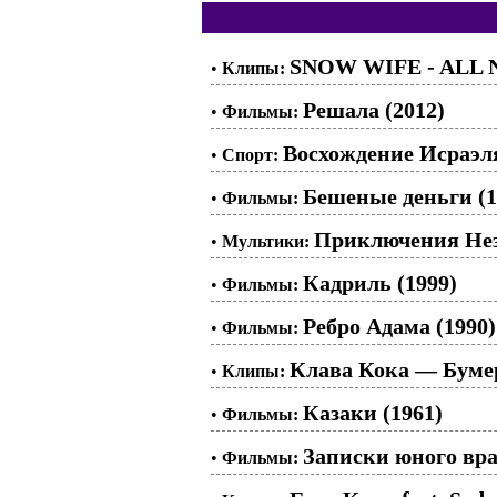
SNOW WIFE - ALL
•
Клипы:
Решала (2012)
•
Фильмы:
Восхождение Исраэл
•
Спорт:
Бешеные деньги (1
•
Фильмы:
Приключения Незн
•
Мультики:
Кадриль (1999)
•
Фильмы:
Ребро Адама (1990)
•
Фильмы:
Клава Кока — Буме
•
Клипы:
Казаки (1961)
•
Фильмы:
Записки юного вра
•
Фильмы: