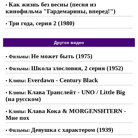
Как жизнь без весны (песня из
•
кинофильма "Гардемарины, вперед!")
Три года, серия 2 (1980)
•
Другое видео
Не может быть (1975)
•
Фильмы:
Школа злословия, 2 серия (1952)
•
Фильмы:
Everdawn - Century Black
•
Клипы:
Клава Транслейт - UNO / Little Big
•
Клипы:
(на русском)
Клава Кока & MORGENSHTERN -
•
Клипы:
Мне пох
Девушка с характером (1939)
•
Фильмы: