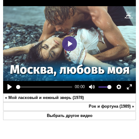
Play
00:00
Play
Mute
Settings
Ente
«
Мой ласковый и нежный зверь (1978)
full
Рок и фортуна (1989)
»
Выбрать другое видео