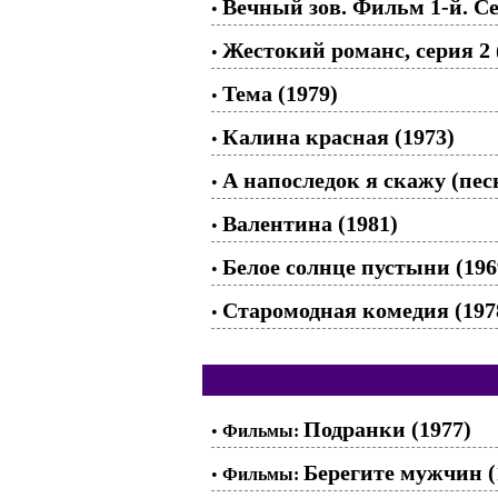
Вечный зов. Фильм 1-й. Се
•
Жестокий романс, серия 2 
•
Тема (1979)
•
Калина красная (1973)
•
А напоследок я скажу (пе
•
Валентина (1981)
•
Белое солнце пустыни (196
•
Старомодная комедия (197
•
Подранки (1977)
•
Фильмы:
Берегите мужчин (
•
Фильмы: