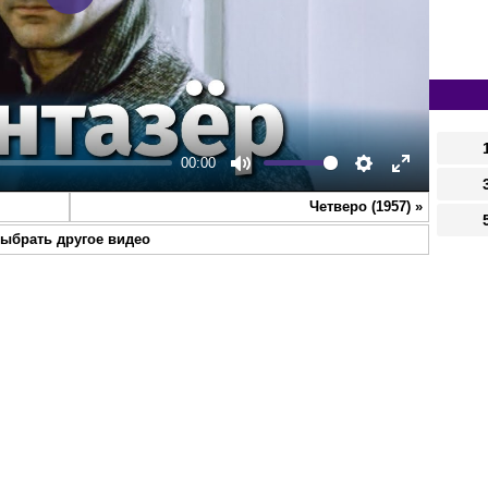
Play
00:00
Mute
Settings
Enter
Четверо (1957)
»
fullscreen
ыбрать другое видео