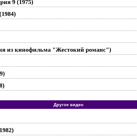
рия 9 (1975)
(1984)
сня из кинофильма "Жестокий романс")
9)
8)
Другое видео
1982)