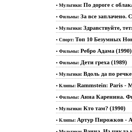
По дороге с облак
•
Мультики:
За все заплачено. С
•
Фильмы:
Здравствуйте, тет
•
Мультики:
Топ 10 Безумных Нок
•
Спорт:
Ребро Адама (1990)
•
Фильмы:
Дети греха (1989)
•
Фильмы:
Вдоль да по речке
•
Мультики:
Rammstein: Paris -
•
Клипы:
Анна Каренина. Фи
•
Фильмы:
Кто там? (1990)
•
Мультики:
Артур Пирожков - 
•
Клипы:
Ванна. Из цикла
•
Мультики: