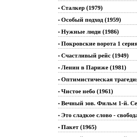
Сталкер (1979)
•
Особый подход (1959)
•
Нужные люди (1986)
•
Покровские ворота 1 серия
•
Счастливый рейс (1949)
•
Ленин в Париже (1981)
•
Оптимистическая трагедия
•
Чистое небо (1961)
•
Вечный зов. Фильм 1-й. Се
•
Это сладкое слово - свобода
•
Пакет (1965)
•