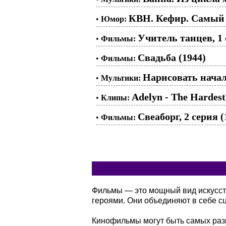
КВН. Кефир. Самый
•
Юмор:
Учитель танцев, 1 
•
Фильмы:
Свадьба (1944)
•
Фильмы:
Нарисовать начал
•
Мультики:
Adelyn - The Hardest
•
Клипы:
Свеаборг, 2 серия (
•
Фильмы:
Фильмы — это мощный вид искусств
героями. Они объединяют в себе сц
Кинофильмы могут быть самых разн