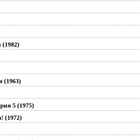
 (1982)
 (1963)
рия 5 (1975)
! (1972)