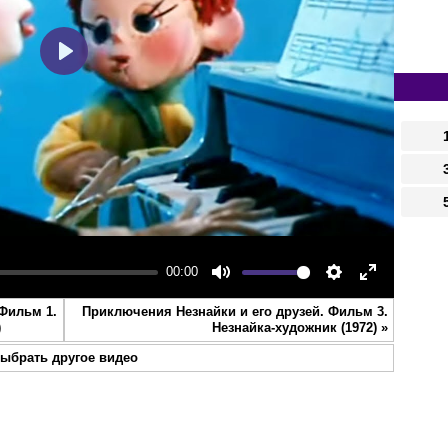
Play
00:00
Mute
Settings
Enter
 Фильм 1.
Приключения Незнайки и его друзей. Фильм 3.
fullscreen
)
Незнайка-художник (1972)
»
ыбрать другое видео