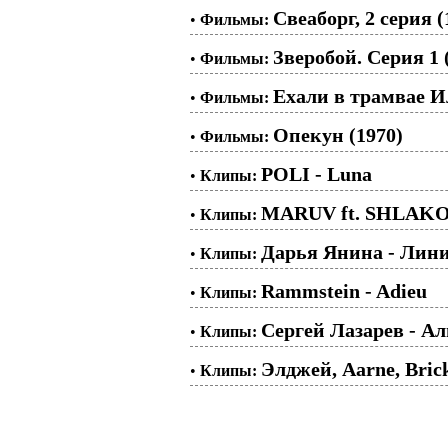
Свеаборг, 2 серия (
•
Фильмы:
Зверобой. Серия 1 
•
Фильмы:
Ехали в трамвае И
•
Фильмы:
Опекун (1970)
•
Фильмы:
POLI - Luna
•
Клипы:
MARUV ft. SHLAKO
•
Клипы:
Дарья Янина - Лин
•
Клипы:
Rammstein - Adieu
•
Клипы:
Сергей Лазарев - Ал
•
Клипы:
Элджей, Aarne, Brick
•
Клипы: