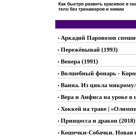
Как быстро развить красивое и с
тело без тренажеров и химии
Аркадий Паровозов спешит 
•
Пережёвывай (1993)
•
Венера (1991)
•
Волшебный фонарь - Коров
•
Ванна. Из цикла микрому
•
Вера и Анфиса на уроке в 
•
Хоккей на траве | «Олимпиа
•
Принцесса и дракон (2018)
•
Кошечки-Собачки. Новая г
•