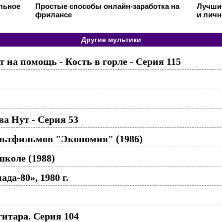
ильное
Простые способы онлайн-заработка на
Лучший
фрилансе
и личн
Другие мультики
на помощь - Кость в горле - Серия 115
а Нут - Серия 53
льтфильмов "Экономия" (1986)
школе (1988)
да-80», 1980 г.
итара. Серия 104