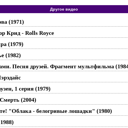
Другое видео
ва (1971)
р Крид - Rolls Royce
ра (1979)
е (1982)
ками. Песня друзей. Фрагмент мультфильма (198
Пэрэдайс
зен, 1 серия (1979)
Смерть (2004)
те! "Облака - белогривые лошадки" (1980)
1988)