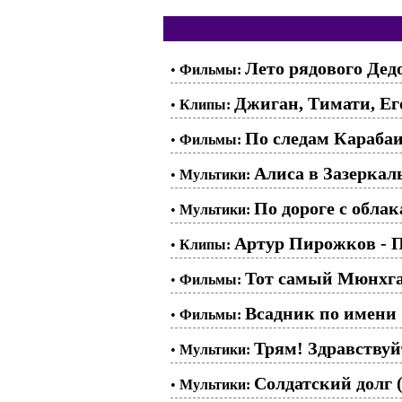
Лето рядового Дедо
•
Фильмы:
Джиган, Тимати, Его
•
Клипы:
По следам Карабаи
•
Фильмы:
Алиса в Зазеркаль
•
Мультики:
По дороге с обла
•
Мультики:
Артур Пирожков - 
•
Клипы:
Тот самый Мюнхгау
•
Фильмы:
Всадник по имени 
•
Фильмы:
Трям! Здравствуй
•
Мультики:
Солдатский долг (
•
Мультики: