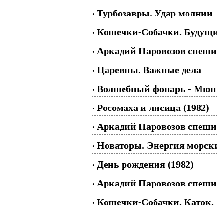
Турбозавры. Удар молнии
•
Кошечки-Собачки. Будущий
•
Аркадий Паровозов спешит
•
Царевны. Важные дела
•
Волшебный фонарь - Мюнхг
•
Росомаха и лисица (1982)
•
Аркадий Паровозов спешит
•
Новаторы. Энергия морских
•
День рождения (1982)
•
Аркадий Паровозов спешит
•
Кошечки-Собачки. Каток. 
•