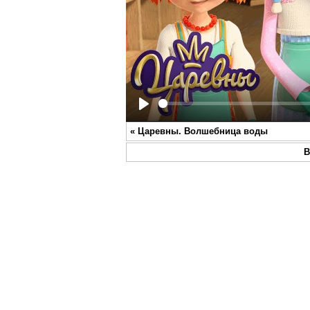
Play
«
Царевны. Волшебница воды
В