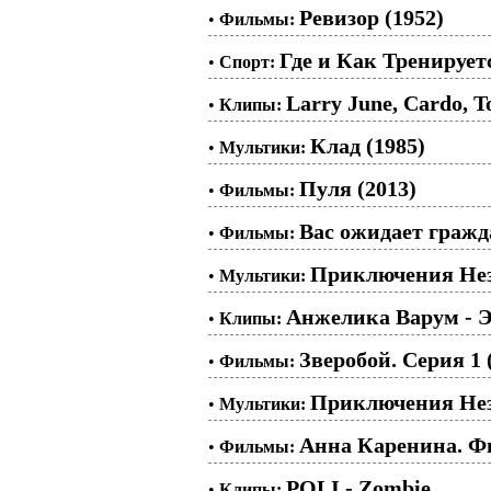
Ревизор (1952)
•
Фильмы:
Где и Как Тренируе
•
Спорт:
Larry June, Cardo, 
•
Клипы:
Клад (1985)
•
Мультики:
Пуля (2013)
•
Фильмы:
Вас ожидает гражд
•
Фильмы:
Приключения Незн
•
Мультики:
Анжелика Варум - Э
•
Клипы:
Зверобой. Серия 1 
•
Фильмы:
Приключения Незн
•
Мультики:
Анна Каренина. Фи
•
Фильмы:
POLI - Zombie
•
Клипы: