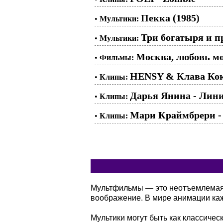
Пекка (1985)
•
Мультики:
Три богатыря и п
•
Мультики:
Москва, любовь мо
•
Фильмы:
HENSY & Клава Кок
•
Клипы:
Дарья Янина - Лин
•
Клипы:
Мари Краймбрери -
•
Клипы:
Мультфильмы — это неотъемлемая ч
воображение. В мире анимации кажд
Мультики могут быть как классичес