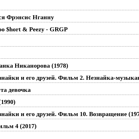
тся Фрэнсис Нганну
Too $hort & Peezy - GRGP
анка Никанорова (1978)
айки и его друзей. Фильм 2. Незнайка-музыкан
та девочка
(1990)
айки и его друзей. Фильм 10. Возвращение (197
льм 4 (2017)