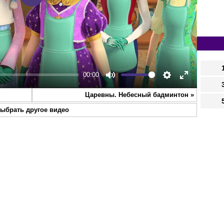
Play
00:00
Mute
Settings
Enter
Царевны. Небесный бадминтон
»
fullscreen
ыбрать другое видео