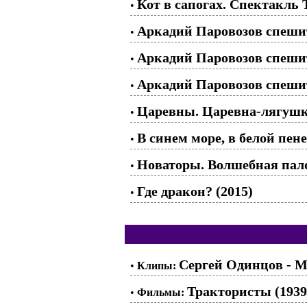
Кот в сапогах. Спектакль 
•
Аркадий Паровозов спешит
•
Аркадий Паровозов спешит
•
Аркадий Паровозов спешит
•
Царевны. Царевна-лягуш
•
В синем море, в белой пене.
•
Новаторы. Волшебная палоч
•
Где дракон? (2015)
•
Сергей Одинцов - М
•
Клипы:
Трактористы (1939
•
Фильмы: