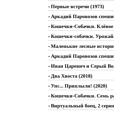
Первые встречи (1973)
•
Аркадий Паровозов спешит
•
Кошечки-Собачки. Клёвое 
•
Кошечки-собачки. Урожай.
•
Маленькие лесные истори
•
Аркадий Паровозов спешит
•
Иван Царевич и Серый Вол
•
Два Хвоста (2018)
•
Упс... Приплыли! (2020)
•
Кошечки-Собачки. Семь ра
•
Виртуальный боец, 2 серия
•