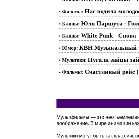
Нас водила молодос
•
Фильмы:
Юля Паршута - Гол
•
Клипы:
White Punk - Снова
•
Клипы:
КВН Музыкальный б
•
Юмор:
Пугали зайцы зай
•
Мультики:
Счастливый рейс (
•
Фильмы:
Мультфильмы — это неотъемлемая ч
воображение. В мире анимации кажд
Мультики могут быть как классичес