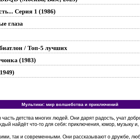
ть... Серия 1 (1986)
ые глаза
иатлон / Топ-5 лучших
чонка (1983)
1949)
Мультики: мир волшебства и приключений
асть детства многих людей. Они дарят радость, учат добр
ый найдёт что-то для себя: приключения, юмор, музыку и, 
кими, так и современными. Они рассказывают о дружбе, лю