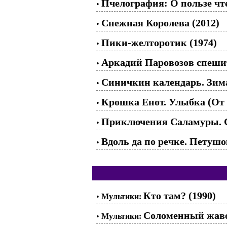
Пчелография: О пользе чте
•
Снежная Королева (2012)
•
Пики-желторотик (1974)
•
Аркадий Паровозов спешит
•
Синичкин календарь. Зима
•
Крошка Енот. Улыбка (От у
•
Приключения Саламуры. С
•
Вдоль да по речке. Петушо
•
Кто там? (1990)
•
Мультики:
Соломенный жаво
•
Мультики: