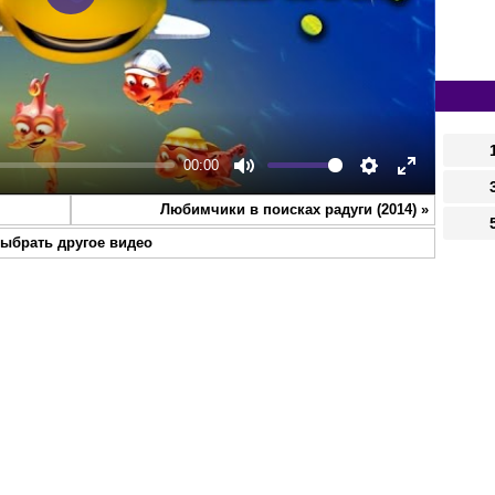
Play
00:00
Mute
Settings
Enter
Любимчики в поисках радуги (2014)
»
fullscreen
ыбрать другое видео