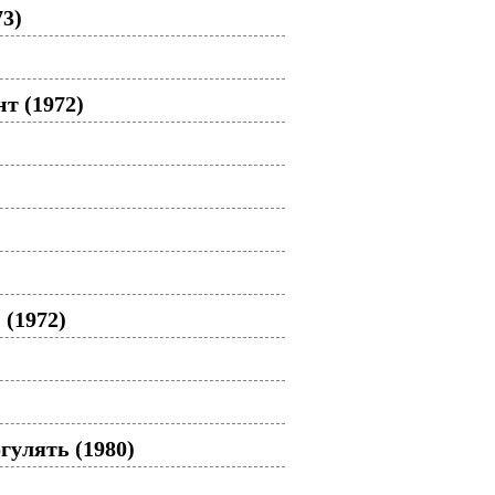
3)
т (1972)
 (1972)
гулять (1980)