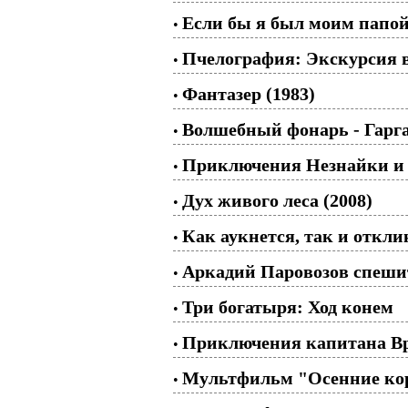
Если бы я был моим папой..
•
Пчелография: Экскурсия в 
•
Фантазер (1983)
•
Волшебный фонарь - Гарга
•
Приключения Незнайки и е
•
Дух живого леса (2008)
•
Как аукнется, так и откли
•
Аркадий Паровозов спешит
•
Три богатыря: Ход конем
•
Приключения капитана Вр
•
Мультфильм "Осенние кора
•