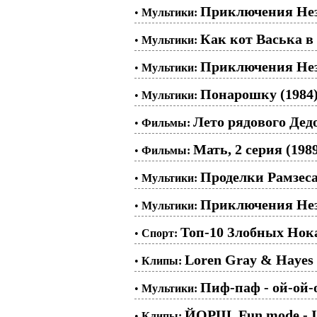
Приключения Незн
•
Мультики:
Как кот Васька в 
•
Мультики:
Приключения Незн
•
Мультики:
Понарошку (1984
•
Мультики:
Лето рядового Дедо
•
Фильмы:
Мать, 2 серия (198
•
Фильмы:
Проделки Рамзеса.
•
Мультики:
Приключения Незн
•
Мультики:
Топ-10 Злобных Нок
•
Спорт:
Loren Gray & Hayes
•
Клипы:
Пиф-паф - ой-ой-о
•
Мультики:
ЙОРШ, Fun mode - I
•
Клипы: