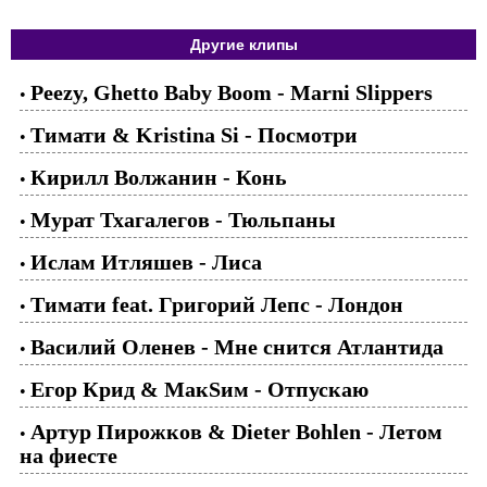
Другие клипы
Peezy, Ghetto Baby Boom - Marni Slippers
•
Тимати & Kristina Si - Посмотри
•
Кирилл Волжанин - Конь
•
Мурат Тхагалегов - Тюльпаны
•
Ислам Итляшев - Лиса
•
Тимати feat. Григорий Лепс - Лондон
•
Василий Оленев - Мне снится Атлантида
•
Егор Крид & МакSим - Отпускаю
•
Артур Пирожков & Dieter Bohlen - Летом
•
на фиесте