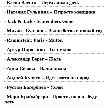
Елена Ваенга – Иерусалима дочь
•
Наталия Гулькина – Я просто женщина
•
Jack & Jack - Septembers Gone
•
Михаил Бурляш – Волшебство в новый год
•
Rammstein: Paris - Mutter
•
Артур Пирожков - Ты не моя
•
Александр Берег – Жаль
•
Анна Сизова – Вальс зимы
•
Андрей Куряев – Идет охота на народ
•
Рустам Батербиев - Уходи
•
Мари Краймбрери - Прости, но я не буду
•
петь