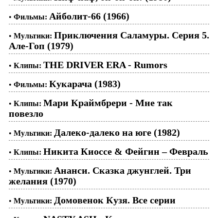
Айболит-66 (1966)
•
Фильмы:
Приключения Саламуры. Серия 5.
•
Мультики:
Але-Гоп (1979)
THE DRIVER ERA - Rumors
•
Клипы:
Кукарача (1983)
•
Фильмы:
Мари Краймбрери - Мне так
•
Клипы:
повезло
Далеко-далеко на юге (1982)
•
Мультики:
Никита Киоссе & Фейгин – Февраль
•
Клипы:
Ананси. Сказка джунглей. Три
•
Мультики:
желания (1970)
Домовенок Кузя. Все серии
•
Мультики: