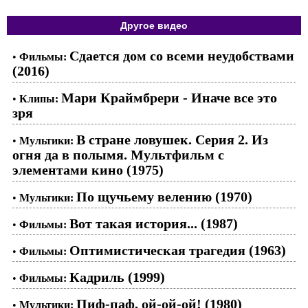
Другое видео
Сдается дом со всеми неудобствами
•
Фильмы:
(2016)
Мари Краймбрери - Иначе все это
•
Клипы:
зря
В стране ловушек. Серия 2. Из
•
Мультики:
огня да в полымя. Мультфильм с
элементами кино (1975)
По щучьему велению (1970)
•
Мультики:
Вот такая история... (1987)
•
Фильмы:
Оптимистическая трагедия (1963)
•
Фильмы:
Кадриль (1999)
•
Фильмы:
Пиф-паф, ой-ой-ой! (1980)
•
Мультики: