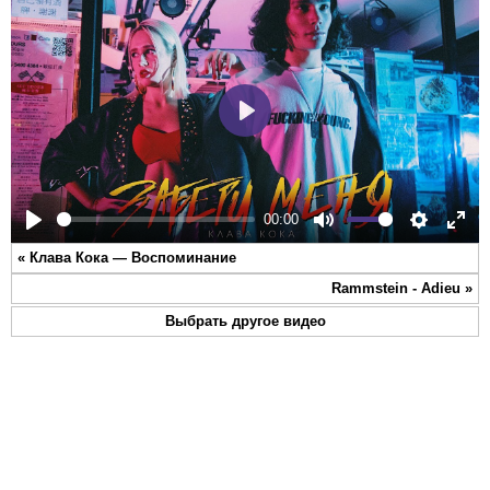
Play
00:00
Play
Mute
Settings
Ente
«
Клава Кока — Воспоминание
full
Rammstein - Adieu
»
Выбрать другое видео