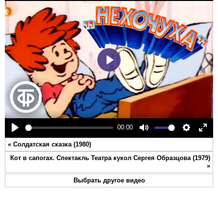
Play
00:00
Play
Mute
Settings
Ente
«
Солдатская сказка (1980)
full
Кот в сапогах. Спектакль Театра кукол Сергея Образцова (1979)
»
Выбрать другое видео