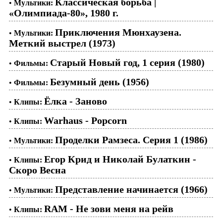
Классическая борьба |
•
Мультики:
«Олимпиада-80», 1980 г.
Приключения Мюнхаузена.
•
Мультики:
Меткий выстрел (1973)
Старый Новый год, 1 серия (1980)
•
Фильмы:
Безумный день (1956)
•
Фильмы:
Ёлка - Заново
•
Клипы:
Warhaus - Popcorn
•
Клипы:
Проделки Рамзеса. Серия 1 (1986)
•
Мультики:
Егор Крид и Николай Булаткин -
•
Клипы:
Скоро Весна
Представление начинается (1966)
•
Мультики:
RAM - Не зови меня на рейв
•
Клипы: