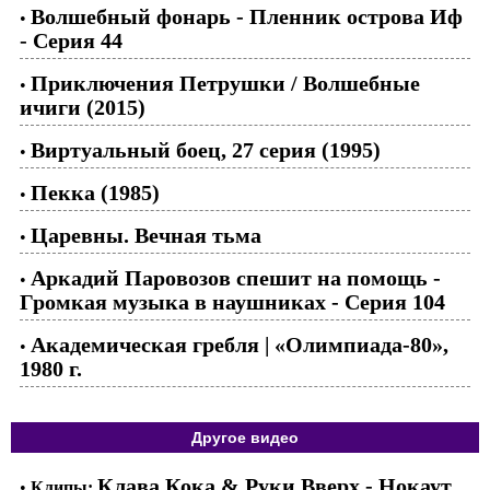
Волшебный фонарь - Пленник острова Иф
•
- Серия 44
Приключения Петрушки / Волшебные
•
ичиги (2015)
Виртуальный боец, 27 серия (1995)
•
Пекка (1985)
•
Царевны. Вечная тьма
•
Аркадий Паровозов спешит на помощь -
•
Громкая музыка в наушниках - Серия 104
Академическая гребля | «Олимпиада-80»,
•
1980 г.
Другое видео
Клава Кока & Руки Вверх - Нокаут
•
Клипы: