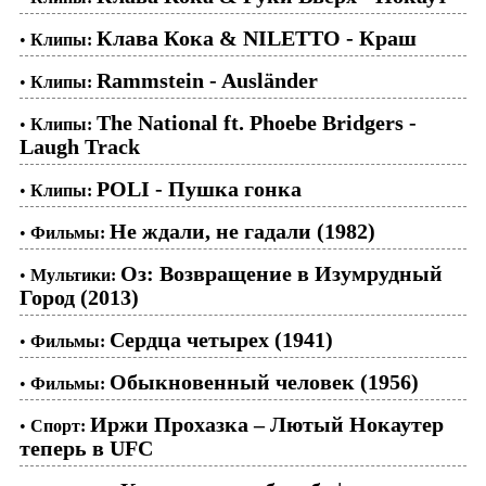
Клава Кока & NILETTO - Краш
•
Клипы:
Rammstein - Ausländer
•
Клипы:
The National ft. Phoebe Bridgers -
•
Клипы:
Laugh Track
POLI - Пушка гонка
•
Клипы:
Не ждали, не гадали (1982)
•
Фильмы:
Оз: Возвращение в Изумрудный
•
Мультики:
Город (2013)
Сердца четырех (1941)
•
Фильмы:
Обыкновенный человек (1956)
•
Фильмы:
Иржи Прохазка – Лютый Нокаутер
•
Спорт:
теперь в UFC