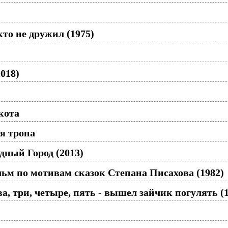
то не дружил (1975)
018)
кота
я тропа
дный Город (2013)
льм по мотивам сказок Степана Писахова (1982)
ва, три, четыре, пять - вышел зайчик погулять (