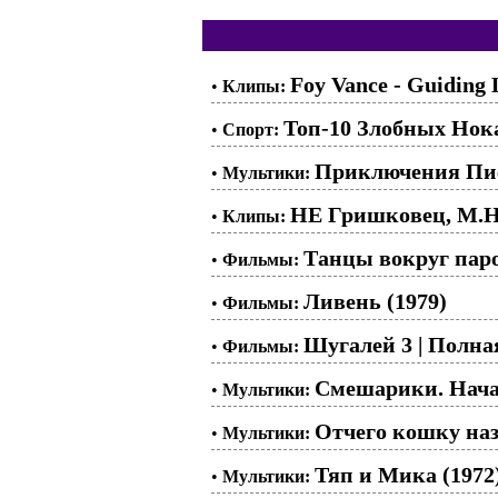
Foy Vance - Guiding 
•
Клипы:
Топ-10 Злобных Нок
•
Спорт:
Приключения Пиф
•
Мультики:
НЕ Гришковец, M.H
•
Клипы:
Танцы вокруг паро
•
Фильмы:
Ливень (1979)
•
Фильмы:
Шугалей 3 | Полна
•
Фильмы:
Смешарики. Нач
•
Мультики:
Отчего кошку наз
•
Мультики:
Тяп и Мика (1972
•
Мультики: