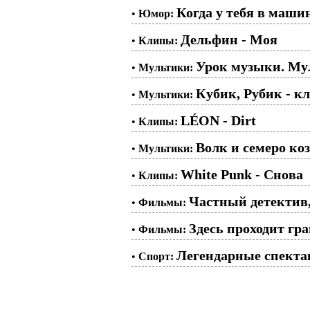
Когда у тебя в маши
•
Юмор:
Дельфин - Моя
•
Клипы:
Урок музыки. Мул
•
Мультики:
Кубик, Рубик - кл
•
Мультики:
LÉON - Dirt
•
Клипы:
Волк и семеро коз
•
Мультики:
White Punk - Снова
•
Клипы:
Частный детектив,
•
Фильмы:
Здесь проходит гра
•
Фильмы:
Легендарные спекта
•
Спорт: