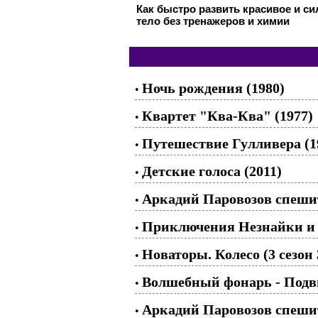
Как быстро развить красивое и с
тело без тренажеров и химии
Ночь рождения (1980)
•
Квартет "Ква-Ква" (1977)
•
Путешествие Гулливера (1
•
Детские голоса (2011)
•
Аркадий Паровозов спешит
•
Приключения Незнайки и е
•
Новаторы. Колесо (3 сезон 
•
Волшебный фонарь - Подви
•
Аркадий Паровозов спешит
•