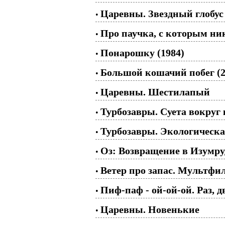
Царевны. Звездный глобус
•
Про паучка, с которым ник
•
Понарошку (1984)
•
Большой кошачий побег (2
•
Царевны. Шестилапый
•
Турбозавры. Суета вокруг 
•
Турбозавры. Экологическа
•
Оз: Возвращение в Изумру
•
Ветер про запас. Мультфи
•
Пиф-паф - ой-ой-ой. Раз, д
•
Царевны. Новенькие
•