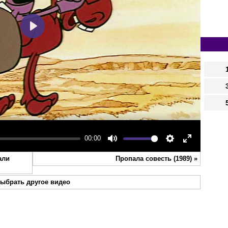
Play
00:00
Mute
Settings
Enter
али
Пропала совесть (1989)
»
fullscreen
ыбрать другое видео