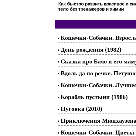
Как быстро развить красивое и с
тело без тренажеров и химии
Кошечки-Собачки. Взросла
•
День рождения (1982)
•
Сказка про Бачо и его маму
•
Вдоль да по речке. Петушо
•
Кошечки-Собачки. Лучшее 
•
Корабль пустыни (1986)
•
Пуговка (2010)
•
Приключения Мюнхаузена.
•
Кошечки-Собачки. Цветы.
•