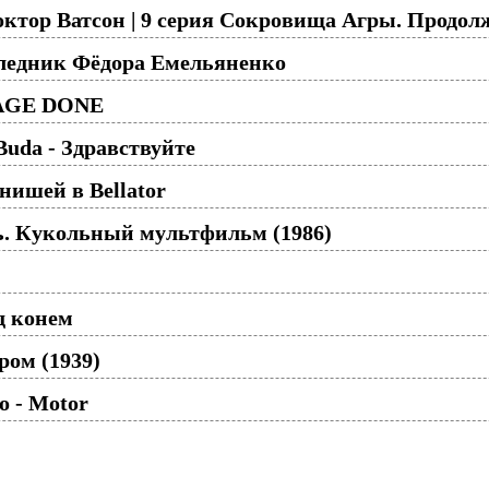
ктор Ватсон | 9 серия Сокровища Агры. Продол
ледник Фёдора Емельяненко
MAGE DONE
Buda - Здравствуйте
ишей в Bellator
ь. Кукольный мультфильм (1986)
д конем
ром (1939)
o - Motor