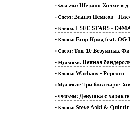
Шерлок Холмс и до
•
Фильмы:
Вадим Немков - Нас
•
Спорт:
I SEE STARS - D4
•
Клипы:
Егор Крид feat. OG 
•
Клипы:
Топ-10 Безумных Фин
•
Спорт:
Ценная бандерол
•
Мультики:
Warhaus - Popcorn
•
Клипы:
Три богатыря: Хо
•
Мультики:
Девушка с характе
•
Фильмы:
Steve Aoki & Quintin
•
Клипы: