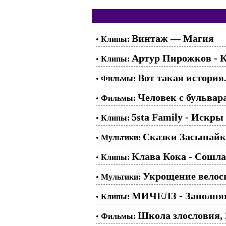
Винтаж — Магия
•
Клипы:
Артур Пирожков - 
•
Клипы:
Вот такая история..
•
Фильмы:
Человек с бульвар
•
Фильмы:
5sta Family - Искры
•
Клипы:
Сказки Засыпайки
•
Мультики:
Клава Кока - Сошла
•
Клипы:
Укрощение велоси
•
Мультики:
МИЧЕЛЗ - Заполняя
•
Клипы:
Школа злословия, 2
•
Фильмы: