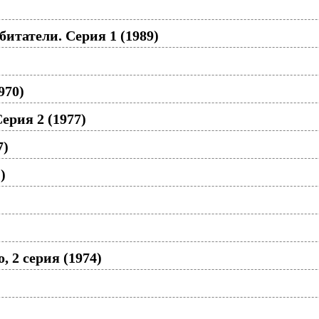
битатели. Серия 1 (1989)
970)
ерия 2 (1977)
7)
)
 2 серия (1974)