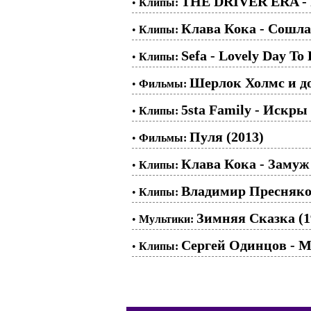
THE DRIVER ERA -
•
Клипы:
Клава Кока - Сошла
•
Клипы:
Sefa - Lovely Day To 
•
Клипы:
Шерлок Холмс и док
•
Фильмы:
5sta Family - Искры
•
Клипы:
Пуля (2013)
•
Фильмы:
Клава Кока - Замуж
•
Клипы:
Владимир Пресняков
•
Клипы:
Зимняя Сказка (1
•
Мультики:
Сергей Одинцов - М
•
Клипы: