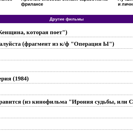
фрилансе
и личн
Другие фильмы
Женщина, которая поет")
жалуйста (фрагмент из к/ф "Операция Ы")
рия (1984)
равится (из кинофильма "Ирония судьбы, или С