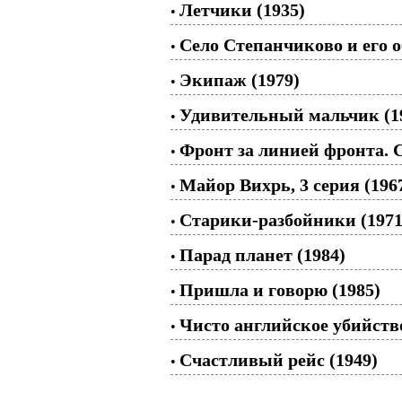
Летчики (1935)
•
Село Степанчиково и его о
•
Экипаж (1979)
•
Удивительный мальчик (1
•
Фронт за линией фронта. С
•
Майор Вихрь, 3 серия (196
•
Старики-разбойники (1971
•
Парад планет (1984)
•
Пришла и говорю (1985)
•
Чисто английское убийство,
•
Счастливый рейс (1949)
•