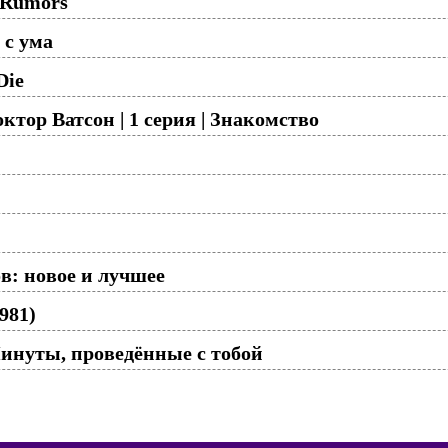
 Rumors
 с ума
Die
тор Ватсон | 1 серия | Знакомство
: новое и лучшее
981)
инуты, проведённые с тобой