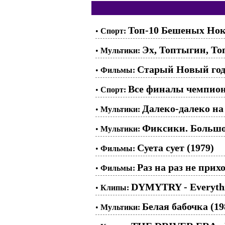
Топ-10 Бешеных Нок
•
Спорт:
Эх, Топтыгин, Топ
•
Мультики:
Старый Новый год,
•
Фильмы:
Все финалы чемпиона
•
Спорт:
Далеко-далеко на 
•
Мультики:
Фиксики. Большо
•
Мультики:
Суета сует (1979)
•
Фильмы:
Раз на раз не прих
•
Фильмы:
DYMYTRY - Everythi
•
Клипы:
Белая бабочка (19
•
Мультики: