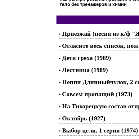
тело без тренажеров и химии
Приезжай (песня из к/ф "
•
Огласите весь список, по
•
Дети греха (1989)
•
Лестница (1989)
•
Пеппи Длинныйчулок, 2 се
•
Совсем пропащий (1973)
•
На Тихорецкую состав отп
•
Октябрь (1927)
•
Выбор цели, 1 серия (1974)
•