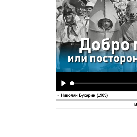
Play
«
Николай Бухарин (1989)
В