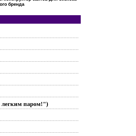
ого бренда
 легким паром!")