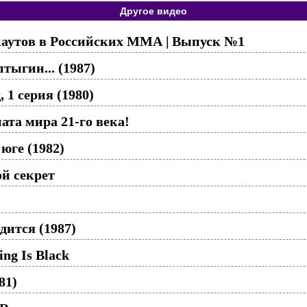
Другое видео
аутов в Российских ММА | Выпуск №1
тыгин... (1987)
 1 серия (1980)
та мира 21-го века!
юге (1982)
й секрет
одится (1987)
ng Is Black
81)