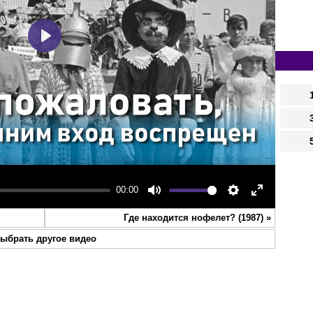
Play
00:00
Mute
Settings
Enter
Где находится нофелет? (1987)
»
fullscreen
ыбрать другое видео