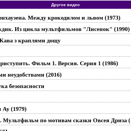
Другое видео
хаузена. Между крокодилом и львом (1973)
дик. Из цикла мультфильмов "Лисенок" (1990)
ава з краплями дощу
риступить. Фильм 1. Версия. Серия 1 (1986)
ми неудобствами (2016)
ка безопасности
Ау (1979)
 Мультфильм по мотивам сказки Овсея Дриза (