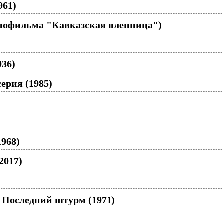
961)
инофильма "Кавказская пленница")
936)
серия (1985)
1968)
2017)
 Последний штурм (1971)