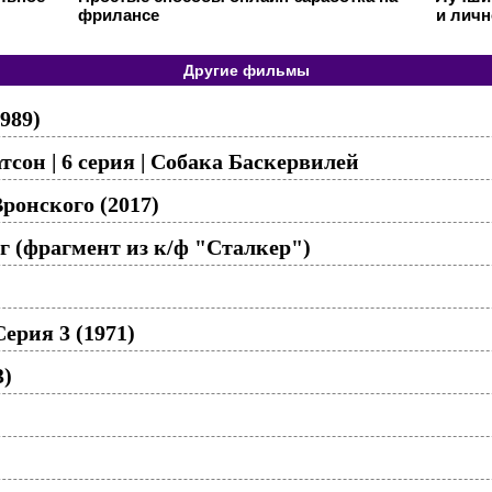
фрилансе
и личн
Другие фильмы
989)
сон | 6 серия | Собака Баскервилей
ронского (2017)
г (фрагмент из к/ф "Сталкер")
ерия 3 (1971)
3)