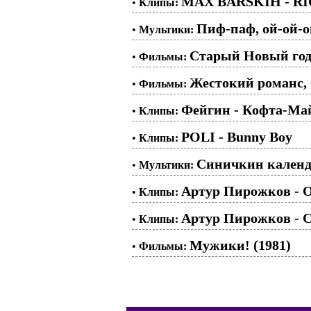
MAX BARSKIH - R
•
Клипы:
Пиф-паф, ой-ой-ой
•
Мультики:
Старый Новый год,
•
Фильмы:
Жестокий романс, 
•
Фильмы:
Фейгин - Кофта-Ма
•
Клипы:
POLI - Bunny Boy
•
Клипы:
Синичкин календа
•
Мультики:
Артур Пирожков - О
•
Клипы:
Артур Пирожков - 
•
Клипы:
Мужики! (1981)
•
Фильмы: