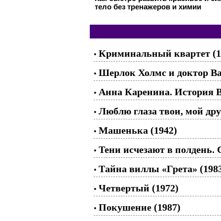
тело без тренажеров и химии
Криминальный квартет (1
•
Шерлок Холмс и доктор Ват
•
Анна Каренина. История В
•
Люблю глаза твои, мой дру
•
Машенька (1942)
•
Тени исчезают в полдень. С
•
Тайна виллы «Грета» (198
•
Четвертый (1972)
•
Покушение (1987)
•