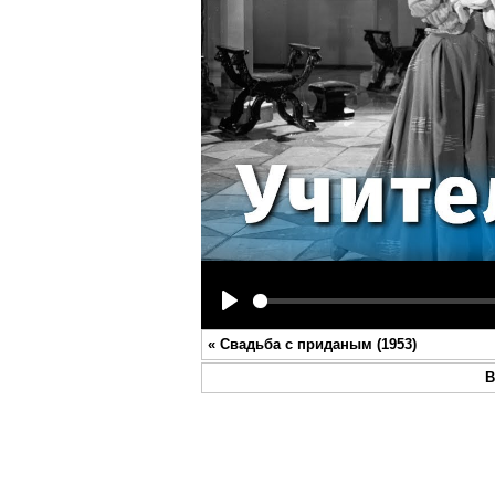
Play
«
Свадьба с приданым (1953)
В