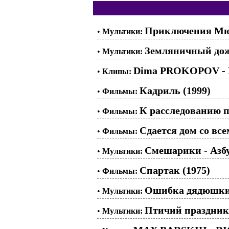
Приключения Мюн
•
Мультики:
Земляничный дож
•
Мультики:
Dima PROKOPOV - К
•
Клипы:
Кадриль (1999)
•
Фильмы:
К расследованию п
•
Фильмы:
Сдается дом со все
•
Фильмы:
Смешарики - Азбу
•
Мультики:
Спартак (1975)
•
Фильмы:
Ошибка дядюшки 
•
Мультики:
Птичий праздник.
•
Мультики: