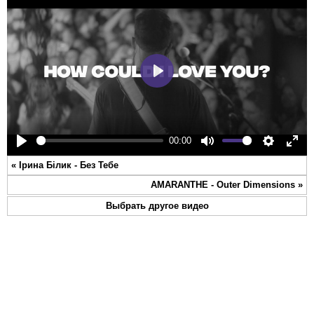
Play
00:00
Play
Mute
Settings
Ente
«
Ірина Білик - Без Тебе
full
AMARANTHE - Outer Dimensions
»
Выбрать другое видео