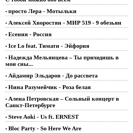
просто Лера - Мотыльки
•
Алексей Хворостян - МИР 519 - 9 обезьян
•
Есения - Россия
•
Ice Lo feat. Тимати - Эйфория
•
Надежда Мельянцева – Ты приходишь в
•
мои сны...
Айдамир Эльдаров - До рассвета
•
Нина Разумейчик - Роза белая
•
Алена Петровская – Сольный концерт в
•
Санкт-Петербурге
Steve Aoki - Us ft. ERNEST
•
Bloc Party - So Here We Are
•