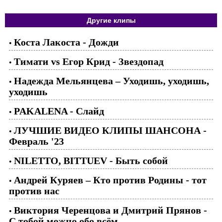
Другие клипы
Коста Лакоста - Дожди
•
Тимати vs Егор Крид - Звездопад
•
Надежда Мельянцева – Уходишь, уходишь,
•
уходишь
PAKALENA - Слайд
•
ЛУЧШИЕ ВИДЕО КЛИПЫ ШАНСОНА -
•
Февраль '23
NILETTO, BITTUEV - Быть собой
•
Андрей Куряев – Кто против Родины - тот
•
против нас
Виктория Черенцова и Дмитрий Прянов -
•
С тобой можно обо всём