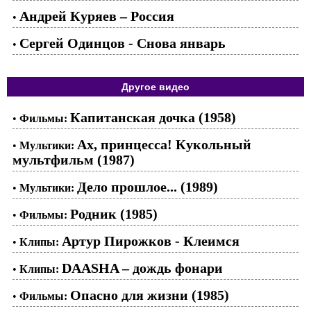
Андрей Куряев – Россия
•
Сергей Одинцов - Снова январь
•
Другое видео
Капитанская дочка (1958)
•
Фильмы:
Ах, принцесса! Кукольный
•
Мультики:
мультфильм (1987)
Дело прошлое... (1989)
•
Мультики:
Родник (1985)
•
Фильмы:
Артур Пирожков - Клеимся
•
Клипы:
DAASHA – дождь фонари
•
Клипы:
Опасно для жизни (1985)
•
Фильмы: