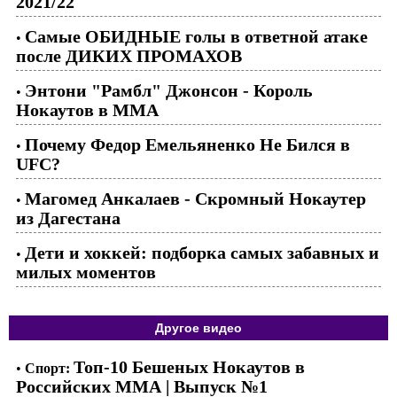
2021/22
Самые ОБИДНЫЕ голы в ответной атаке
•
после ДИКИХ ПРОМАХОВ
Энтони "Рамбл" Джонсон - Король
•
Нокаутов в ММА
Почему Федор Емельяненко Не Бился в
•
UFC?
Магомед Анкалаев - Скромный Нокаутер
•
из Дагестана
Дети и хоккей: подборка самых забавных и
•
милых моментов
Другое видео
Топ-10 Бешеных Нокаутов в
•
Спорт:
Российских ММА | Выпуск №1