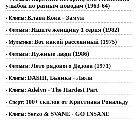
улыбок по разным поводам (1963-64)
Клава Кока - Замуж
•
Клипы:
Ищите женщину 1 серия (1982)
•
Фильмы:
Вот какой рассеянный (1975)
•
Мультики:
Нужные люди (1986)
•
Фильмы:
Лето рядового Дедова (1971)
•
Фильмы:
DASHI, Бьянка - Люли
•
Клипы:
Adelyn - The Hardest Part
•
Клипы:
100+ скилов от Кристиана Рональду
•
Спорт:
Serzo & SVANE - GO INSANE
•
Клипы: