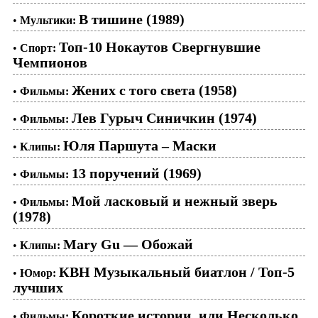
В тишине (1989)
•
Мультики:
Топ-10 Нокаутов Свергнувшие
•
Спорт:
Чемпионов
Жених с того света (1958)
•
Фильмы:
Лев Гурыч Синичкин (1974)
•
Фильмы:
Юля Паршута – Маски
•
Клипы:
13 поручений (1969)
•
Фильмы:
Мой ласковый и нежный зверь
•
Фильмы:
(1978)
Mary Gu — Обожай
•
Клипы:
КВН Музыкальный биатлон / Топ-5
•
Юмор:
лучших
Короткие истории, или Несколько
•
Фильмы: