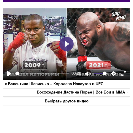
Play
00:00
Play
Mute
Settings
Ente
«
Валентина Шевченко – Королева Нокаутов в UFC
full
Восхождение Дастина Порье | Все Бои в ММА
»
Выбрать другое видео