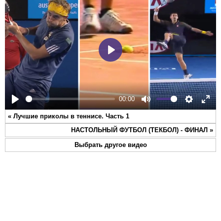
Play
00:00
Play
Mute
Settings
Ente
«
Лучшие приколы в теннисе. Часть 1
full
НАСТОЛЬНЫЙ ФУТБОЛ (ТЕКБОЛ) - ФИНАЛ
»
Выбрать другое видео