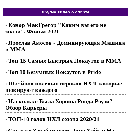
Другие видео о спорте
Конор МакГрегор "Каким вы его не
•
знали". Фильм 2021
Ярослав Амосов - Доминирующая Машина
•
в ММА
Топ-15 Самых Быстрых Нокаутов в ММА
•
Топ 10 Безумных Нокаутов в Pride
•
10 сэйвов полевых игроков НХЛ, которые
•
шокируют каждого
Насколько Была Хороша Ронда Роузи?
•
Обзор Карьеры
ТОП-10 голов НХЛ сезона 2020/21
•
Сколько Зарабатывает Дана Уайт и На
•