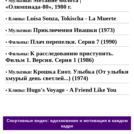
•
Мультики:
«Олимпиада-80», 1980 г.
Luísa Sonza, Tokischa - La Muerte
•
Клипы:
Приключения Ивашки (1973)
•
Мультики:
Плач перепелки. Серия 7 (1990)
•
Фильмы:
К расследованию приступить.
•
Фильмы:
Фильм 1. Версия. Серия 1 (1986)
Крошка Енот. Улыбка (От улыбки
•
Мультики:
хмурый день светлей...) (1974)
Hugo's Voyage - A Friend Like You
•
Клипы:
Спортивные видео: вдохновение и мотивация в каждом
кадре