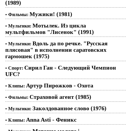
(1989)
Мужики! (1981)
•
Фильмы:
Мотылек. Из цикла
•
Мультики:
мультфильмов "Лисенок" (1991)
Вдоль да по речке. "Русская
•
Мультики:
плясовая" в исполнении саратовских
гармошек (1975)
Сирил Ган - Следующий Чемпион
•
Спорт:
UFC?
Артур Пирожков - Охота
•
Клипы:
Страховой агент (1985)
•
Фильмы:
Заколдованное слово (1976)
•
Мультики:
Anna Asti - Феникс
•
Клипы:
Метание молота |