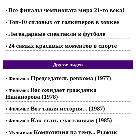
Все финалы чемпионата мира 21-го века!
•
Топ-10 силовых от голкиперов в хоккее
•
Легендарные спектакли в футболе
•
24 самых красивых моментов в спорте
•
Другое видео
Председатель ревкома (1977)
•
Фильмы:
Вас ожидает гражданка
•
Фильмы:
Никанорова (1978)
Вот такая история... (1987)
•
Фильмы:
Как стать счастливым (1985)
•
Фильмы:
Композиция на тему... Рыжик
•
Мультики: