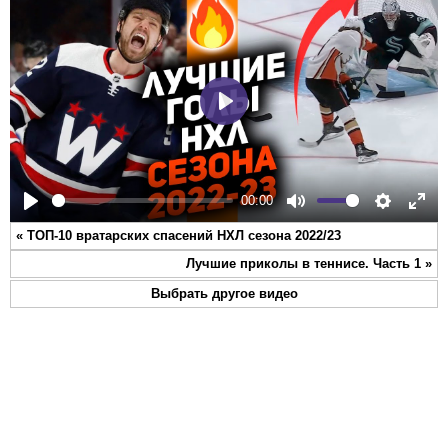
Play
00:00
Play
Mute
Settings
Ente
«
ТОП-10 вратарских спасений НХЛ сезона 2022/23
full
Лучшие приколы в теннисе. Часть 1
»
Выбрать другое видео