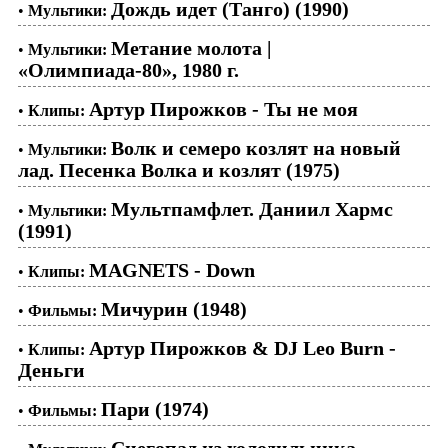
Дождь идет (Танго) (1990)
•
Мультики:
Метание молота |
•
Мультики:
«Олимпиада-80», 1980 г.
Артур Пирожков - Ты не моя
•
Клипы:
Волк и семеро козлят на новый
•
Мультики:
лад. Песенка Волка и козлят (1975)
Мультпамфлет. Даниил Хармс
•
Мультики:
(1991)
MAGNETS - Down
•
Клипы:
Мичурин (1948)
•
Фильмы:
Артур Пирожков & DJ Leo Burn -
•
Клипы:
Деньги
Пари (1974)
•
Фильмы:
Снегопад из холодильника.