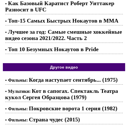
Как Базовый Каратист Роберт Уиттакер
•
Разносит в UFC
Топ-15 Самых Быстрых Нокаутов в ММА
•
Лучшее за год: Самые смешные хоккейные
•
видео сезона 2021/2022. Часть 2
Топ 10 Безумных Нокаутов в Pride
•
Другое видео
Когда наступает сентябрь... (1975)
•
Фильмы:
Кот в сапогах. Спектакль Театра
•
Мультики:
кукол Сергея Образцова (1979)
Покровские ворота 1 серия (1982)
•
Фильмы:
Страна чудес (2015)
•
Фильмы: