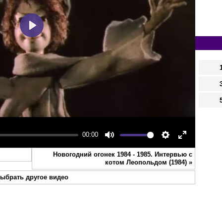
Play
00:00
Mute
Settings
Enter
Новогодний огонек 1984 - 1985. Интервью с
fullscreen
котом Леопольдом (1984)
»
ыбрать другое видео