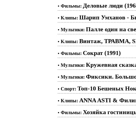
Деловые люди (196
•
Фильмы:
Шарип Умханов - Бы
•
Клипы:
Палле один на све
•
Мультики:
Винтаж, ТРАВМА, S
•
Клипы:
Сократ (1991)
•
Фильмы:
Кружевная сказка
•
Мультики:
Фиксики. Большо
•
Мультики:
Топ-10 Бешеных Нок
•
Спорт:
ANNA ASTI & Фили
•
Клипы:
Хозяйка гостиницы
•
Фильмы: