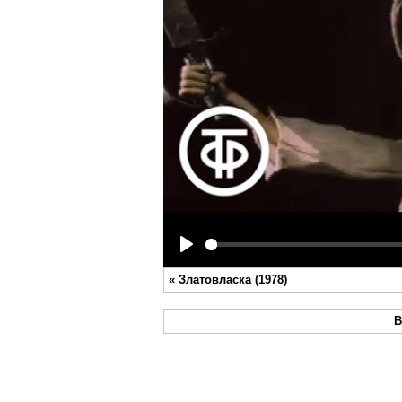
Play
«
Златовласка (1978)
В