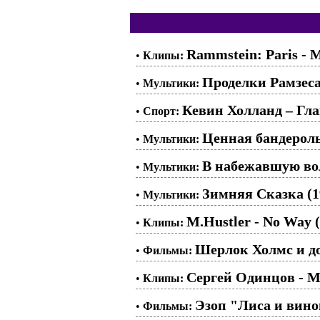
Rammstein: Paris - 
•
Клипы:
Проделки Рамзеса.
•
Мультики:
Кевин Холланд – Г
•
Спорт:
Ценная бандерол
•
Мультики:
В набежавшую вол
•
Мультики:
Зимняя Сказка (1
•
Мультики:
M.Hustler - No Way (
•
Клипы:
Шерлок Холмс и док
•
Фильмы:
Сергей Одинцов - М
•
Клипы:
Эзоп "Лиса и вино
•
Фильмы: