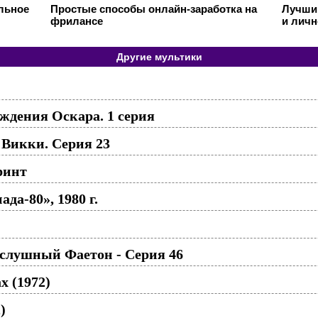
ильное
Простые способы онлайн-заработка на
Лучший
фрилансе
и личн
Другие мультики
ждения Оскара. 1 серия
Викки. Серия 23
ринт
да-80», 1980 г.
слушный Фаетон - Серия 46
х (1972)
)