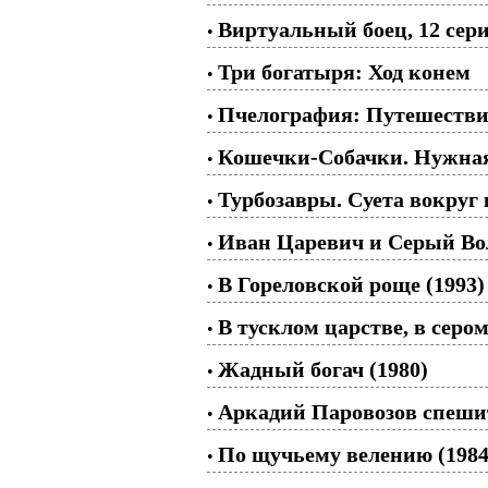
Виртуальный боец, 12 сери
•
Три богатыря: Ход конем
•
Пчелография: Путешествие
•
Кошечки-Собачки. Нужная
•
Турбозавры. Суета вокруг 
•
Иван Царевич и Серый Вол
•
В Гореловской роще (1993)
•
В тусклом царстве, в сером
•
Жадный богач (1980)
•
Аркадий Паровозов спешит
•
По щучьему велению (1984
•