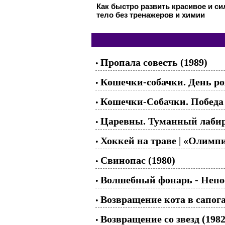
Как быстро развить красивое и с
тело без тренажеров и химии
Пропала совесть (1989)
•
Кошечки-собачки. День ро
•
Кошечки-Собачки. Победа 
•
Царевны. Туманный лаби
•
Хоккей на траве | «Олимпиа
•
Свинопас (1980)
•
Волшебный фонарь - Непо
•
Возвращение кота в сапога
•
Возвращение со звезд (1982
•