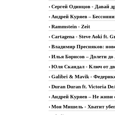
Сергей Одинцов - Давай др
•
Андрей Куряев – Бессонни
•
Rammstein - Zeit
•
Cartagena - Steve Aoki ft. G
•
Владимир Пресняков: нов
•
Илья Борисов – Долети до 
•
Юля Скандал - Ключ от дв
•
Galibri & Mavik - Федери
•
Duran Duran ft. Victoria D
•
Андрей Куряев – Не живи 
•
Моя Мишель - Хватит убе
•