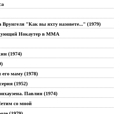
ca
Врунгеля "Как вы яхту назовете..." (1979)
цующий Нокаутер в ММА
ин (1974)
9)
 его маму (1978)
серия (1952)
хаузена. Павлин (1974)
Летим со мной
оде (1979)