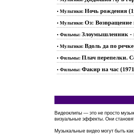
Ночь рождения (1
•
Мультики:
Оз: Возвращение 
•
Мультики:
Злоумышленник -
•
Фильмы:
Вдоль да по речке
•
Мультики:
Плач перепелки. Се
•
Фильмы:
Факир на час (1971
•
Фильмы:
Видеоклипы — это не просто музы
визуальные эффекты. Они становя
Музыкальные видео могут быть как