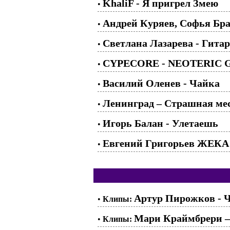
KhaliF - Я пригрел Змею
•
Андрей Куряев, Софья Б
•
Светлана Лазарева - Гитар
•
CYPECORE - NEOTERIC 
•
Василий Оленев - Чайка
•
Ленинград – Страшная ме
•
Игорь Балан - Улетаешь
•
Евгений Григорьев ЖЕКА -
•
Артур Пирожков - 
•
Клипы:
Мари Краймбрери –
•
Клипы: