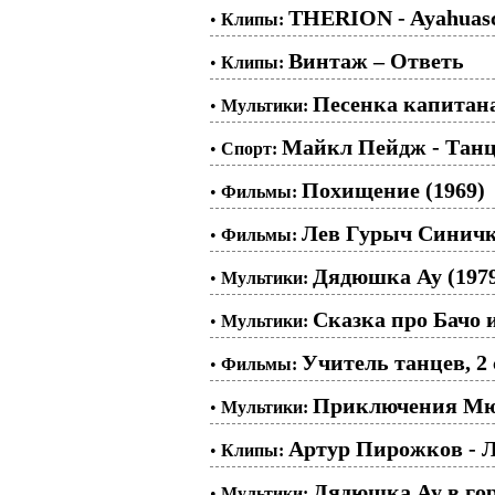
THERION - Ayahuas
•
Клипы:
Винтаж – Ответь
•
Клипы:
Песенка капитана 
•
Мультики:
Майкл Пейдж - Тан
•
Спорт:
Похищение (1969)
•
Фильмы:
Лев Гурыч Синичк
•
Фильмы:
Дядюшка Ау (197
•
Мультики:
Сказка про Бачо и
•
Мультики:
Учитель танцев, 2 
•
Фильмы:
Приключения Мюн
•
Мультики:
Артур Пирожков - 
•
Клипы:
Дядюшка Ау в гор
•
Мультики: