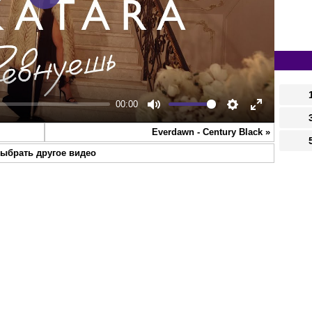
Play
00:00
Mute
Settings
Enter
Everdawn - Century Black
»
fullscreen
ыбрать другое видео