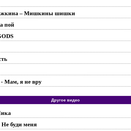
ражкина – Мишкины шишки
а пой
GODS
сть
 Мам, я не вру
Другое видео
Чика
 Не буди меня