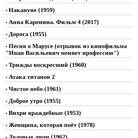
Накануне (1959)
•
Анна Каренина. Фильм 4 (2017)
•
Дорога (1955)
•
Песня о Марусе (отрывок из кинофильма
•
"Иван Васильевич меняет профессию")
Трижды воскресший (1960)
•
Атака титанов 2
•
Чистое небо (1961)
•
Доброе утро (1955)
•
Вихри враждебные (1953)
•
Женщина, которая поёт (1978)
•
Деловые люди (1962)
•