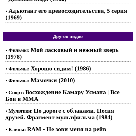
Адъютант его превосходительства, 5 серия
•
(1969)
Другое видео
Мой ласковый и нежный зверь
•
Фильмы:
(1978)
Хорошо сидим! (1986)
•
Фильмы:
Мамочки (2010)
•
Фильмы:
Восхождение Камару Усмана | Все
•
Спорт:
Бои в ММА
По дороге с облаками. Песня
•
Мультики:
друзей. Фрагмент мультфильма (1984)
RAM - Не зови меня на рейв
•
Клипы: