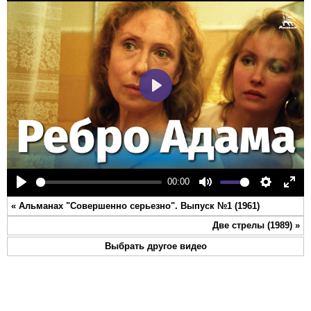
Play
00:00
Play
Mute
Settings
Ente
«
Альманах "Совершенно серьезно". Выпуск №1 (1961)
full
Две стрелы (1989)
»
Выбрать другое видео