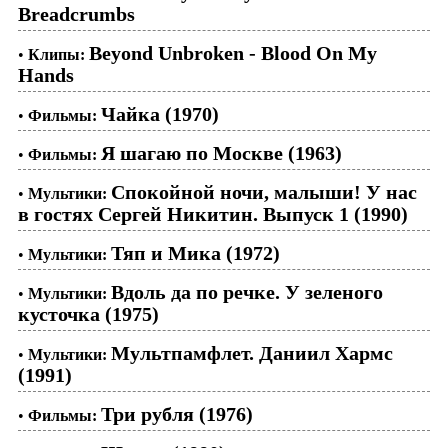
Breadcrumbs
Beyond Unbroken - Blood On My
•
Клипы:
Hands
Чайка (1970)
•
Фильмы:
Я шагаю по Москве (1963)
•
Фильмы:
Спокойной ночи, малыши! У нас
•
Мультики:
в гостях Сергей Никитин. Выпуск 1 (1990)
Тяп и Мика (1972)
•
Мультики:
Вдоль да по речке. У зеленого
•
Мультики:
кусточка (1975)
Мультпамфлет. Даниил Хармс
•
Мультики:
(1991)
Три рубля (1976)
•
Фильмы: