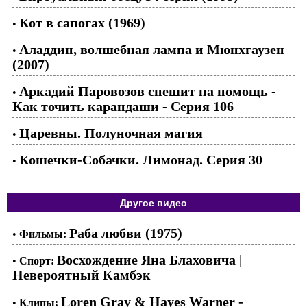
Кот в сапогах (1969)
•
Аладдин, волшебная лампа и Мюнхгаузен
•
(2007)
Аркадий Паровозов спешит на помощь -
•
Как точить карандаши - Серия 106
Царевны. Полуночная магия
•
Кошечки-Собачки. Лимонад. Серия 30
•
Другое видео
Раба любви (1975)
•
Фильмы:
Восхождение Яна Блаховича |
•
Спорт:
Невероятный Камбэк
Loren Gray & Hayes Warner -
•
Клипы: