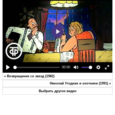
Play
00:00
Play
Mute
Settings
Ente
«
Возвращение со звезд (1982)
full
Николай Угодник и охотники (1991)
»
Выбрать другое видео