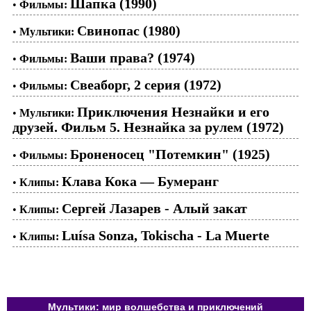
Шапка (1990)
•
Фильмы:
Свинопас (1980)
•
Мультики:
Ваши права? (1974)
•
Фильмы:
Свеаборг, 2 серия (1972)
•
Фильмы:
Приключения Незнайки и его
•
Мультики:
друзей. Фильм 5. Незнайка за рулем (1972)
Броненосец "Потемкин" (1925)
•
Фильмы:
Клава Кока — Бумеранг
•
Клипы:
Сергей Лазарев - Алый закат
•
Клипы:
Luísa Sonza, Tokischa - La Muerte
•
Клипы:
Мультики: мир волшебства и приключений