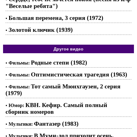
"Веселые ребята")
Большая перемена, 3 серия (1972)
•
Золотой ключик (1939)
•
Другое видео
Родные степи (1982)
•
Фильмы:
Оптимистическая трагедия (1963)
•
Фильмы:
Тот самый Мюнхгаузен, 2 серия
•
Фильмы:
(1979)
КВН. Кефир. Самый полный
•
Юмор:
сборник номеров
Фантазер (1983)
•
Мультики:
В Муми-дол приходит осень.
•
Мультики: