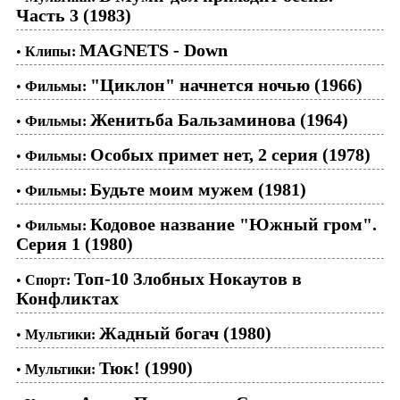
Часть 3 (1983)
MAGNETS - Down
•
Клипы:
"Циклон" начнется ночью (1966)
•
Фильмы:
Женитьба Бальзаминова (1964)
•
Фильмы:
Особых примет нет, 2 серия (1978)
•
Фильмы:
Будьте моим мужем (1981)
•
Фильмы:
Кодовое название "Южный гром".
•
Фильмы:
Серия 1 (1980)
Топ-10 Злобных Нокаутов в
•
Спорт:
Конфликтах
Жадный богач (1980)
•
Мультики:
Тюк! (1990)
•
Мультики: