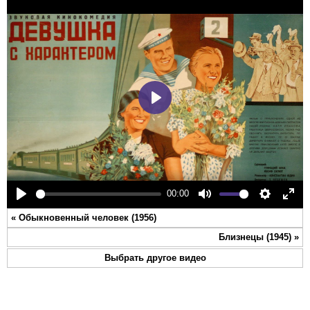
Play
00:00
Play
Mute
Settings
Ente
«
Обыкновенный человек (1956)
full
Близнецы (1945)
»
Выбрать другое видео