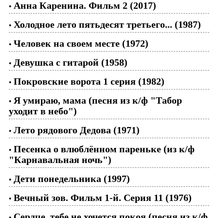
Анна Каренина. Фильм 2 (2017)
•
Холодное лето пятьдесят третьего... (1987)
•
Человек на своем месте (1972)
•
Девушка с гитарой (1958)
•
Покровские ворота 1 серия (1982)
•
Я умираю, мама (песня из к/ф "Табор
•
уходит в небо")
Лето рядового Дедова (1971)
•
Песенка о влюблённом пареньке (из к/ф
•
"Карнавальная ночь")
Дети понедельника (1997)
•
Вечный зов. Фильм 1-й. Серия 11 (1976)
•
Сердце, тебе не хочется покоя (песня из к/ф
•