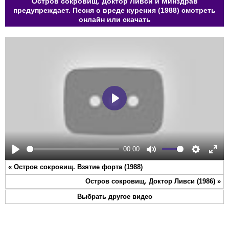
Остров сокровищ. Доктор Ливси и Минздрав
предупреждает. Песня о вреде курения (1988) смотреть
онлайн или скачать
Play
00:00
Play
Mute
Settings
Ente
«
Остров сокровищ. Взятие форта (1988)
full
Остров сокровищ. Доктор Ливси (1986)
»
Выбрать другое видео