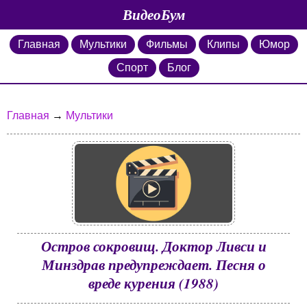
ВидеоБум
Главная
Мультики
Фильмы
Клипы
Юмор
Спорт
Блог
Главная
→
Мультики
Остров сокровищ. Доктор Ливси и
Минздрав предупреждает. Песня о
вреде курения (1988)