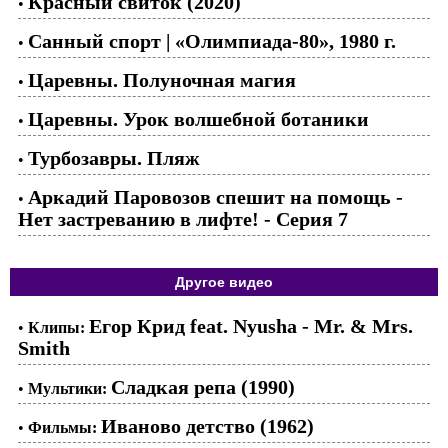
Красный свиток (2020)
•
Санный спорт | «Олимпиада-80», 1980 г.
•
Царевны. Полуночная магия
•
Царевны. Урок волшебной ботаники
•
Турбозавры. Пляж
•
Аркадий Паровозов спешит на помощь -
•
Нет застреванию в лифте! - Серия 7
Другое видео
Егор Крид feat. Nyusha - Mr. & Mrs.
•
Клипы:
Smith
Сладкая репа (1990)
•
Мультики:
Иваново детство (1962)
•
Фильмы: