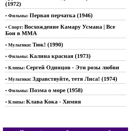
(1972)
Первая перчатка (1946)
•
Фильмы:
Восхождение Камару Усмана | Все
•
Спорт:
Бои в ММА
Тюк! (1990)
•
Мультики:
Калина красная (1973)
•
Фильмы:
Сергей Одинцов - Эти розы любви
•
Клипы:
Здравствуйте, тетя Лиса! (1974)
•
Мультики:
Поэма о море (1958)
•
Фильмы:
Клава Кока - Химия
•
Клипы: