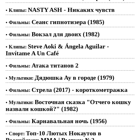
NASTY ASH - Никаких чувств
•
Клипы:
Сеанс гипнотизера (1985)
•
Фильмы:
Вокзал для двоих (1982)
•
Фильмы:
Steve Aoki & Ángela Aguilar -
•
Клипы:
Invítame A Un Café
Атака титанов 2
•
Фильмы:
Дядюшка Ау в городе (1979)
•
Мультики:
Стрела (2017) - короткометражка
•
Фильмы:
Восточная сказка "Отчего кошку
•
Мультики:
назвали кошкой?" (1982)
Карнавальная ночь (1956)
•
Фильмы:
Топ-10 Лютых Нокаутов в
•
Спорт:
Российских ММА | Выпуск №2