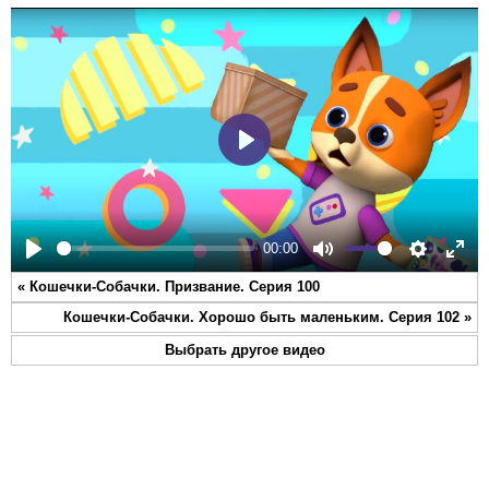
Play
00:00
Play
Mute
Settings
Ente
«
Кошечки-Собачки. Призвание. Серия 100
full
Кошечки-Собачки. Хорошо быть маленьким. Серия 102
»
Выбрать другое видео