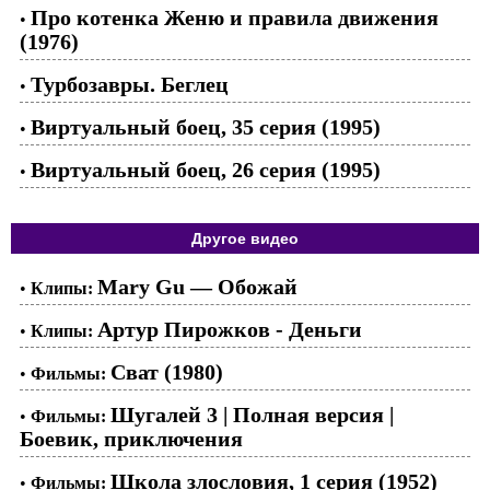
Про котенка Женю и правила движения
•
(1976)
Турбозавры. Беглец
•
Виртуальный боец, 35 серия (1995)
•
Виртуальный боец, 26 серия (1995)
•
Другое видео
Mary Gu — Обожай
•
Клипы:
Артур Пирожков - Деньги
•
Клипы:
Сват (1980)
•
Фильмы:
Шугалей 3 | Полная версия |
•
Фильмы:
Боевик, приключения
Школа злословия, 1 серия (1952)
•
Фильмы: