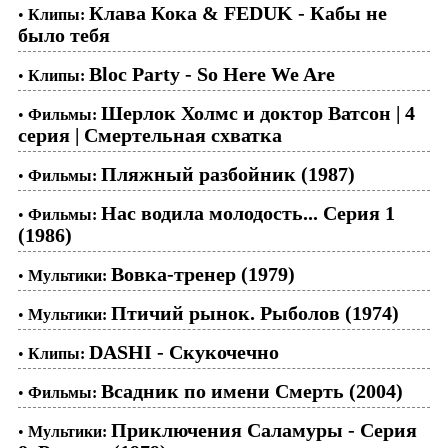
Клава Кока & FEDUK - Кабы не
•
Клипы:
было тебя
Bloc Party - So Here We Are
•
Клипы:
Шерлок Холмс и доктор Ватсон | 4
•
Фильмы:
серия | Смертельная схватка
Пляжный разбойник (1987)
•
Фильмы:
Нас водила молодость... Серия 1
•
Фильмы:
(1986)
Вовка-тренер (1979)
•
Мультики:
Птичий рынок. Рыболов (1974)
•
Мультики:
DASHI - Скукочечно
•
Клипы:
Всадник по имени Смерть (2004)
•
Фильмы:
Приключения Саламуры - Серия
•
Мультики: