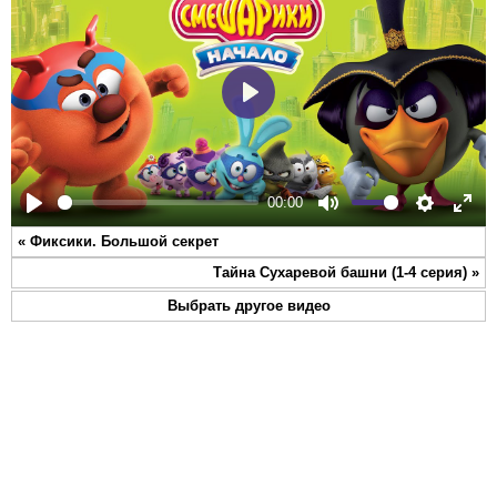
Play
00:00
Play
Mute
Settings
Ente
«
Фиксики. Большой секрет
full
Тайна Сухаревой башни (1-4 серия)
»
Выбрать другое видео