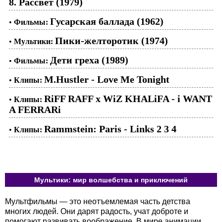
8. Рассвет (1979)
Гусарская баллада (1962)
•
Фильмы:
Пики-желторотик (1974)
•
Мультики:
Дети греха (1989)
•
Фильмы:
M.Hustler - Love Me Tonight
•
Клипы:
RiFF RAFF x WiZ KHALiFA - i WANT
•
Клипы:
A FERRARi
Rammstein: Paris - Links 2 3 4
•
Клипы:
Мультики: мир волшебства и приключений
Мультфильмы — это неотъемлемая часть детства
многих людей. Они дарят радость, учат доброте и
помогают развивать воображение. В мире анимации