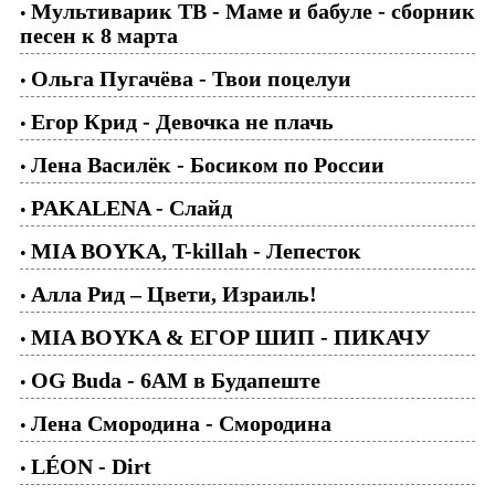
Мультиварик ТВ - Маме и бабуле - сборник
•
песен к 8 марта
Ольга Пугачёва - Твои поцелуи
•
Егор Крид - Девочка не плачь
•
Лена Василёк - Босиком по России
•
PAKALENA - Слайд
•
MIA BOYKA, T-killah - Лепесток
•
Алла Рид – Цвети, Израиль!
•
MIA BOYKA & ЕГОР ШИП - ПИКАЧУ
•
OG Buda - 6AM в Будапеште
•
Лена Смородина - Смородина
•
LÉON - Dirt
•