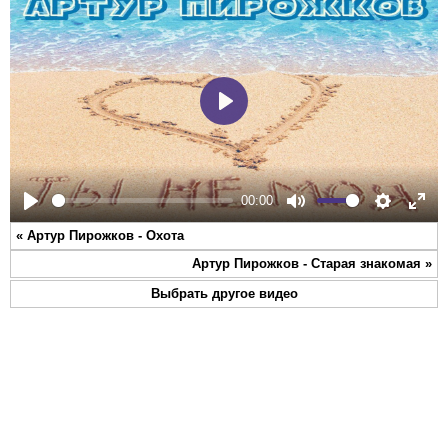
Play
00:00
Play
Mute
Settings
Ente
«
Артур Пирожков - Охота
full
Артур Пирожков - Старая знакомая
»
Выбрать другое видео