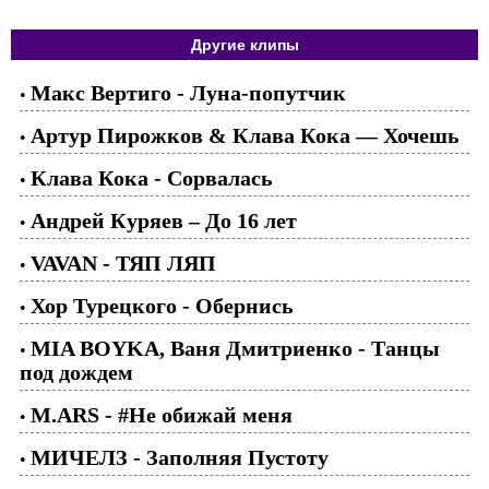
Другие клипы
Макс Вертиго - Луна-попутчик
•
Артур Пирожков & Клава Кока — Хочешь
•
Клава Кока - Сорвалась
•
Андрей Куряев – До 16 лет
•
VAVAN - ТЯП ЛЯП
•
Хор Турецкого - Обернись
•
MIA BOYKA, Ваня Дмитриенко - Танцы
•
под дождем
M.ARS - #Не обижай меня
•
МИЧЕЛЗ - Заполняя Пустоту
•