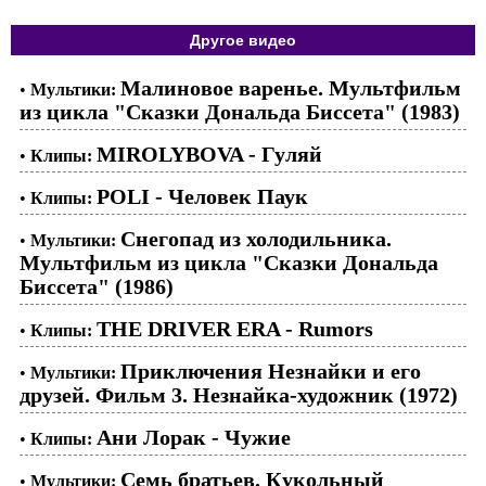
Другое видео
Малиновое варенье. Мультфильм
•
Мультики:
из цикла "Сказки Дональда Биссета" (1983)
MIROLYBOVA - Гуляй
•
Клипы:
POLI - Человек Паук
•
Клипы:
Снегопад из холодильника.
•
Мультики:
Мультфильм из цикла "Сказки Дональда
Биссета" (1986)
THE DRIVER ERA - Rumors
•
Клипы:
Приключения Незнайки и его
•
Мультики:
друзей. Фильм 3. Незнайка-художник (1972)
Ани Лорак - Чужие
•
Клипы:
Семь братьев. Кукольный
•
Мультики: