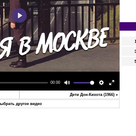
Play
00:00
Mute
Settings
Enter
Дети Дон-Кихота (1966)
»
fullscreen
ыбрать другое видео