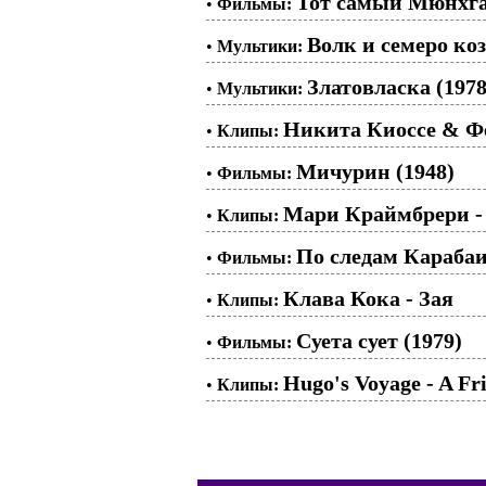
Тот самый Мюнхгау
•
Фильмы:
Волк и семеро ко
•
Мультики:
Златовласка (1978
•
Мультики:
Никита Киоссе & Ф
•
Клипы:
Мичурин (1948)
•
Фильмы:
Мари Краймбрери -
•
Клипы:
По следам Карабаи
•
Фильмы:
Клава Кока - Зая
•
Клипы:
Суета сует (1979)
•
Фильмы:
Hugo's Voyage - A Fr
•
Клипы: