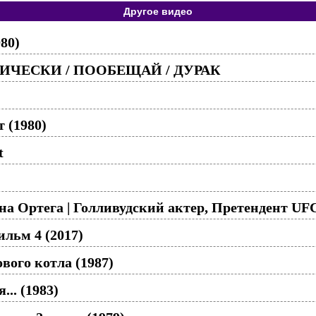
Другое видео
80)
МИЧЕСКИ / ПООБЕЩАЙ / ДУРАК
 (1980)
t
на Ортега | Голливудский актер, Претендент UF
льм 4 (2017)
вого котла (1987)
... (1983)