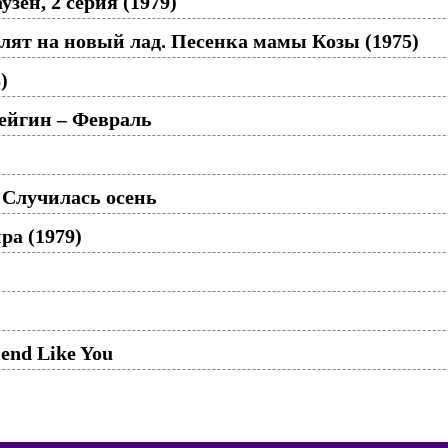
зен, 2 серия (1979)
злят на новый лад. Песенка мамы Козы (1975)
)
ейгин – Февраль
 Случилась осень
ра (1979)
iend Like You