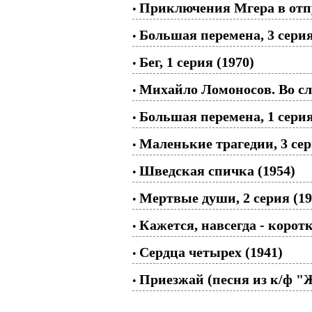
Приключения Мгера в отпу
•
Большая перемена, 3 серия
•
Бег, 1 серия (1970)
•
Михайло Ломоносов. Во сла
•
Большая перемена, 1 серия
•
Маленькие трагедии, 3 сер
•
Шведская спичка (1954)
•
Мертвые души, 2 серия (19
•
Кажется, навсегда - кор
•
Сердца четырех (1941)
•
Приезжай (песня из к/ф "
•