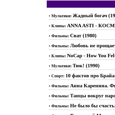
Жадный богач (19
•
Мультики:
ANNA ASTI - КОС
•
Клипы:
Сват (1980)
•
Фильмы:
Любовь не прощает
•
Фильмы:
NoCap - How You Fel
•
Клипы:
Тюк! (1990)
•
Мультики:
10 фактов про Брайа
•
Спорт:
Анна Каренина. Фи
•
Фильмы:
Танцы вокруг паро
•
Фильмы:
Не было бы счастья
•
Фильмы: