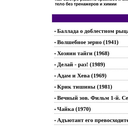
тело без тренажеров и химии
Баллада о доблестном рыца
•
Волшебное зерно (1941)
•
Хозяин тайги (1968)
•
Делай - раз! (1989)
•
Адам и Хева (1969)
•
Крик тишины (1981)
•
Вечный зов. Фильм 1-й. Се
•
Чайка (1970)
•
Адъютант его превосходите
•