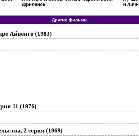
фрилансе
и личн
Другие фильмы
ре Айвенго (1983)
рия 11 (1976)
льства, 2 серия (1969)