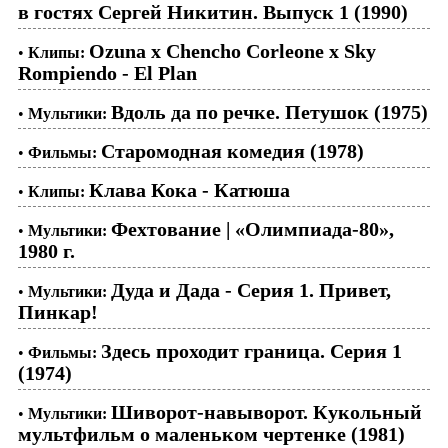
в гостях Сергей Никитин. Выпуск 1 (1990)
Ozuna x Chencho Corleone x Sky
•
Клипы:
Rompiendo - El Plan
Вдоль да по речке. Петушок (1975)
•
Мультики:
Старомодная комедия (1978)
•
Фильмы:
Клава Кока - Катюша
•
Клипы:
Фехтование | «Олимпиада-80»,
•
Мультики:
1980 г.
Дуда и Дада - Серия 1. Привет,
•
Мультики:
Пинкар!
Здесь проходит граница. Серия 1
•
Фильмы:
(1974)
Шиворот-навыворот. Кукольный
•
Мультики:
мультфильм о маленьком чертенке (1981)