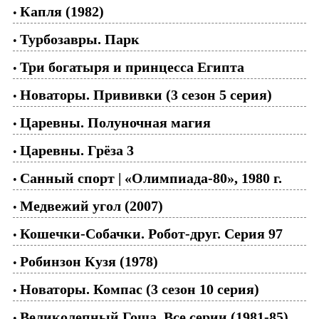
Капля (1982)
•
Турбозавры. Парк
•
Три богатыря и принцесса Египта
•
Новаторы. Прививки (3 сезон 5 серия)
•
Царевны. Полуночная магия
•
Царевны. Грёза 3
•
Санный спорт | «Олимпиада-80», 1980 г.
•
Медвежий угол (2007)
•
Кошечки-Собачки. Робот-друг. Серия 97
•
Робинзон Кузя (1978)
•
Новаторы. Компас (3 сезон 10 серия)
•
Великолепный Гоша. Все серии (1981-85)
•