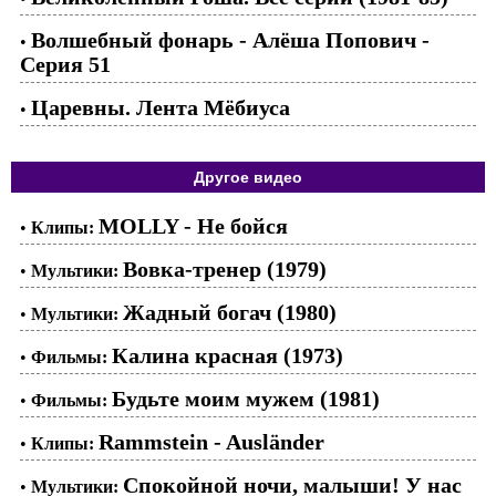
Волшебный фонарь - Алёша Попович -
•
Серия 51
Царевны. Лента Мёбиуса
•
Другое видео
MOLLY - Не бойся
•
Клипы:
Вовка-тренер (1979)
•
Мультики:
Жадный богач (1980)
•
Мультики:
Калина красная (1973)
•
Фильмы:
Будьте моим мужем (1981)
•
Фильмы:
Rammstein - Ausländer
•
Клипы:
Спокойной ночи, малыши! У нас
•
Мультики: