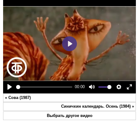
Play
00:00
Play
Mute
Settings
Ente
«
Сова (1987)
full
Синичкин календарь. Осень (1984)
»
Выбрать другое видео