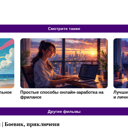
Смотрите также
ильное
Простые способы онлайн-заработка на
Лучший
фрилансе
и личн
Другие фильмы
я | Боевик, приключени