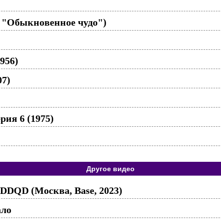
 "Обыкновенное чудо")
956)
07)
рия 6 (1975)
Другое видео
DDQD (Москва, Base, 2023)
ало