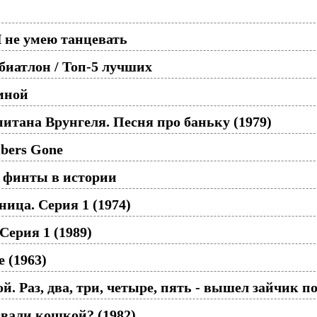
 не умею танцевать
иатлон / Топ-5 лучших
 мной
тана Врунгеля. Песня про баньку (1979)
mbers Gone
 финты в истории
ница. Серия 1 (1974)
Серия 1 (1989)
 (1963)
й. Раз, два, три, четыре, пять - вышел зайчик по
вали кошкой? (1982)