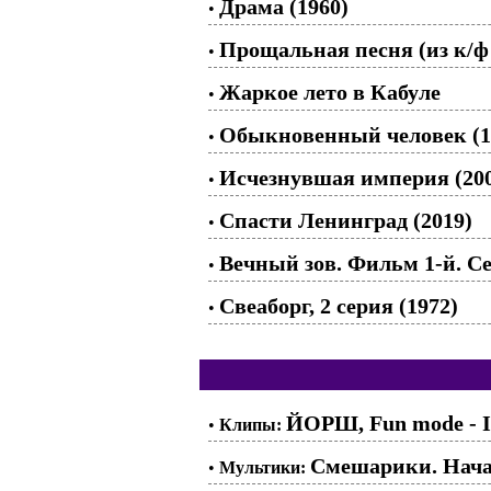
Драма (1960)
•
Прощальная песня (из к/ф
•
Жаркое лето в Кабуле
•
Обыкновенный человек (1
•
Исчезнувшая империя (20
•
Спасти Ленинград (2019)
•
Вечный зов. Фильм 1-й. Се
•
Свеаборг, 2 серия (1972)
•
ЙОРШ, Fun mode - I
•
Клипы:
Смешарики. Нач
•
Мультики: