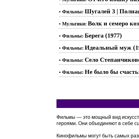
Шугалей 3 | Полна
•
Фильмы:
Волк и семеро коз
•
Мультики:
Берега (1977)
•
Фильмы:
Идеальный муж (1
•
Фильмы:
Село Степанчиково 
•
Фильмы:
Не было бы счастья
•
Фильмы:
Фильмы — это мощный вид искусств
героями. Они объединяют в себе сц
Кинофильмы могут быть самых разн