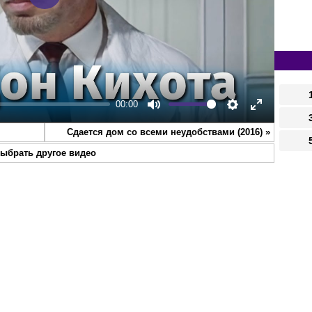
Play
00:00
Mute
Settings
Enter
Сдается дом со всеми неудобствами (2016)
»
fullscreen
ыбрать другое видео