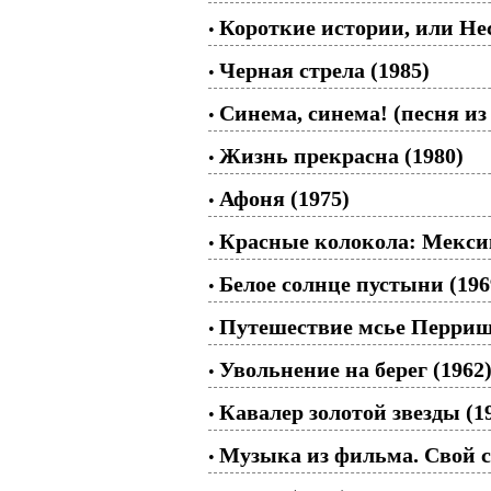
Короткие истории, или Не
•
Черная стрела (1985)
•
Синема, синема! (песня из
•
Жизнь прекрасна (1980)
•
Афоня (1975)
•
Красные колокола: Мексика
•
Белое солнце пустыни (196
•
Путешествие мсье Перриш
•
Увольнение на берег (1962
•
Кавалер золотой звезды (1
•
Музыка из фильма. Свой с
•