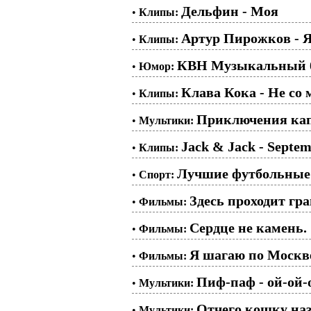
Дельфин - Моя
•
Клипы:
Артур Пирожков - Я
•
Клипы:
КВН Музыкальный б
•
Юмор:
Клава Кока - Не со
•
Клипы:
Приключения капи
•
Мультики:
Jack & Jack - Septe
•
Клипы:
Лучшие футбольные
•
Спорт:
Здесь проходит гра
•
Фильмы:
Сердце не камень. 
•
Фильмы:
Я шагаю по Москве
•
Фильмы:
Пиф-паф - ой-ой-о
•
Мультики:
Отчего кошку наз
•
Мультики: