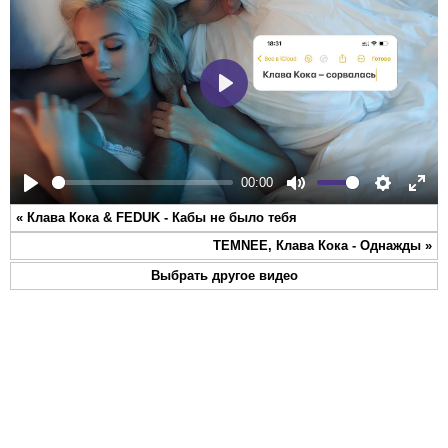
Play
00:00
Play
Mute
Settings
Ente
«
Клава Кока & FEDUK - Кабы не было тебя
full
TEMNEE, Клава Кока - Однажды
»
Выбрать другое видео