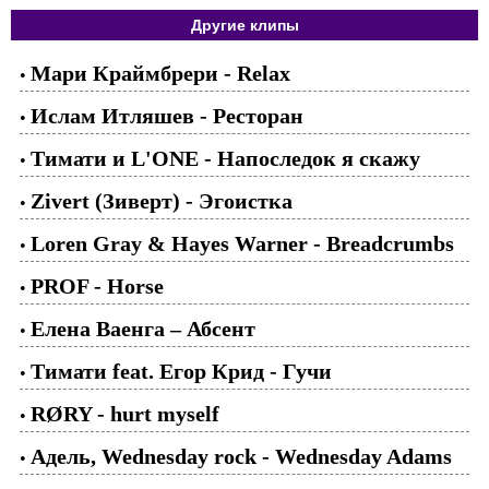
Другие клипы
Мари Краймбрери - Relax
•
Ислам Итляшев - Ресторан
•
Тимати и L'ONE - Напоследок я скажу
•
Zivert (Зиверт) - Эгоистка
•
Loren Gray & Hayes Warner - Breadcrumbs
•
PROF - Horse
•
Елена Ваенга – Абсент
•
Тимати feat. Егор Крид - Гучи
•
RØRY - hurt myself
•
Адель, Wednesday rock - Wednesday Adams
•