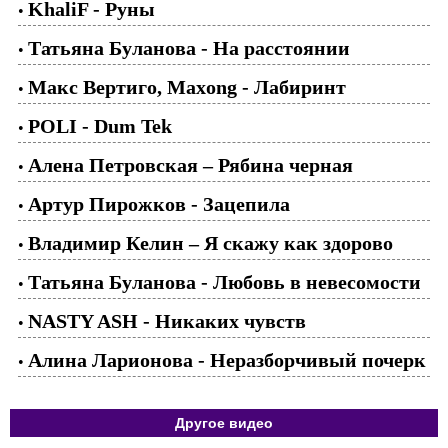
KhaliF - Руны
•
Татьяна Буланова - На расстоянии
•
Макс Вертиго, Maxong - Лабиринт
•
POLI - Dum Tek
•
Алена Петровская – Рябина черная
•
Артур Пирожков - Зацепила
•
Владимир Келин – Я скажу как здорово
•
Татьяна Буланова - Любовь в невесомости
•
NASTY ASH - Никаких чувств
•
Алина Ларионова - Неразборчивый почерк
•
Другое видео