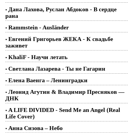
Дана Лахова, Руслан Абдоков - В сердце
•
рана
Rammstein - Ausländer
•
Евгений Григорьев ЖЕКА - К свадьбе
•
заживет
KhaliF - Научи летать
•
Светлана Лазарева - Ты не Гагарин
•
Елена Ваенга – Ленинградки
•
Леонид Агутин & Владимир Пресняков —
•
ДНК
A LIFE DIVIDED - Send Me an Angel (Real
•
Life Cover)
Анна Сизова – Небо
•