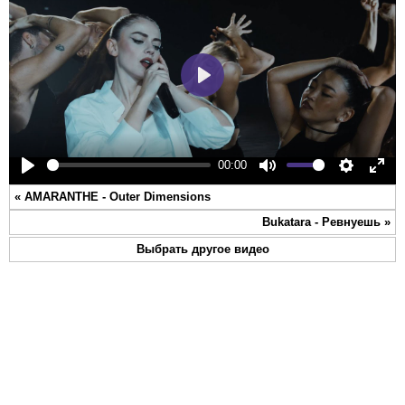
Play
00:00
Play
Mute
Settings
Ente
«
AMARANTHE - Outer Dimensions
full
Bukatara - Ревнуешь
»
Выбрать другое видео