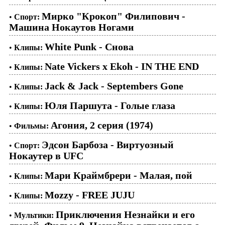
Мирко "Крокоп" Филипович -
•
Спорт:
Машина Нокаутов Ногами
White Punk - Снова
•
Клипы:
Nate Vickers x Ekoh - IN THE END
•
Клипы:
Jack & Jack - Septembers Gone
•
Клипы:
Юля Паршута - Голые глаза
•
Клипы:
Агония, 2 серия (1974)
•
Фильмы:
Эдсон Барбоза - Виртуозный
•
Спорт:
Нокаутер в UFC
Мари Краймбрери - Малая, пой
•
Клипы:
Mozzy - FREE JUJU
•
Клипы:
Приключения Незнайки и его
•
Мультики: