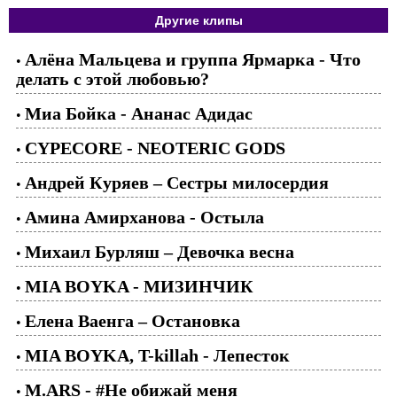
Другие клипы
Алёна Мальцева и группа Ярмарка - Что
•
делать с этой любовью?
Миа Бойка - Ананас Адидас
•
CYPECORE - NEOTERIC GODS
•
Андрей Куряев – Сестры милосердия
•
Амина Амирханова - Остыла
•
Михаил Бурляш – Девочка весна
•
MIA BOYKA - МИЗИНЧИК
•
Елена Ваенга – Остановка
•
MIA BOYKA, T-killah - Лепесток
•
M.ARS - #Не обижай меня
•