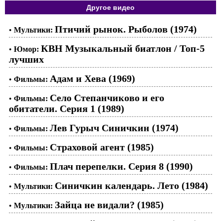
Другое видео
Птичий рынок. Рыболов (1974)
•
Мультики:
КВН Музыкальный биатлон / Топ-5
•
Юмор:
лучших
Адам и Хева (1969)
•
Фильмы:
Село Степанчиково и его
•
Фильмы:
обитатели. Серия 1 (1989)
Лев Гурыч Синичкин (1974)
•
Фильмы:
Страховой агент (1985)
•
Фильмы:
Плач перепелки. Серия 8 (1990)
•
Фильмы:
Синичкин календарь. Лето (1984)
•
Мультики:
Зайца не видали? (1985)
•
Мультики: