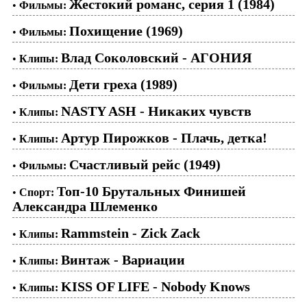
Жестокий романс, серия 1 (1984)
•
Фильмы:
Похищение (1969)
•
Фильмы:
Влад Соколовский - АГОНИЯ
•
Клипы:
Дети греха (1989)
•
Фильмы:
NASTY ASH - Никаких чувств
•
Клипы:
Артур Пирожков - Плачь, детка!
•
Клипы:
Счастливый рейс (1949)
•
Фильмы:
Топ-10 Брутальных Финишей
•
Спорт:
Александра Шлеменко
Rammstein - Zick Zack
•
Клипы:
Винтаж - Вариации
•
Клипы:
KISS OF LIFE - Nobody Knows
•
Клипы: