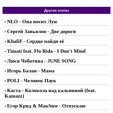
Другие клипы
NLO - Она носит Луи
•
Сергей Завьялов - Две дороги
•
KhaliF - Сердце найди её
•
Timati feat. Flo Rida - I Don't Mind
•
Люся Чеботина - JUNE SONG
•
Игорь Балан - Мама
•
POLI - Человек Паук
•
Каста - Колокола над кальянной (feat.
•
Kamazz)
Егор Крид & МакSим - Отпускаю
•