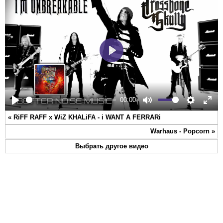
Play
00:00
Play
Mute
Settings
Ente
«
RiFF RAFF x WiZ KHALiFA - i WANT A FERRARi
full
Warhaus - Popcorn
»
Выбрать другое видео