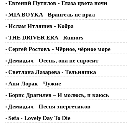
Евгений Путилов - Глаза цвета ночи
•
MIA BOYKA - Врангель не врал
•
Ислам Итляшев - Кобра
•
THE DRIVER ERA - Rumors
•
Сергей Ростовъ - Чёрное, чёрное море
•
Демидыч - Осень, она не спросит
•
Светлана Лазарева - Тельняшка
•
Ани Лорак - Чужие
•
Борис Драгилев – И молюсь, и каюсь
•
Демидыч - Песня энергетиков
•
Sefa - Lovely Day To Die
•