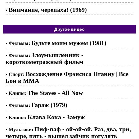
Внимание, черепаха! (1969)
•
Другое видео
Будьте моим мужем (1981)
•
Фильмы:
Злоумышленник -
•
Фильмы:
короткометражный фильм
Восхождение Фрэнсиса Нганну | Все
•
Спорт:
Бои в ММА
The Staves - All Now
•
Клипы:
Гараж (1979)
•
Фильмы:
Клава Кока - Замуж
•
Клипы:
Пиф-паф - ой-ой-ой. Раз, два, три,
•
Мультики:
четыре, пять - вышел зайчик погулять