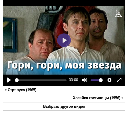
Play
00:00
Play
Mute
Settings
Ente
«
Стряпуха (1965)
full
Хозяйка гостиницы (1956)
»
Выбрать другое видео